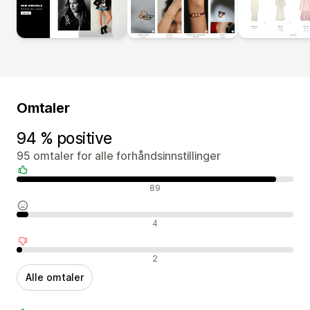
Omtaler
94 % positive
95 omtaler for alle forhåndsinnstillinger
Positive omtaler
89
Nøytrale omtaler
4
Negative omtaler
2
Alle omtaler