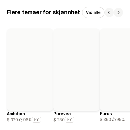
Flere temaer for skjønnhet
Vis alle
Ambition
Purevea
Eurus
$ 360
99%
$ 320
96%
$ 280
NY
NY