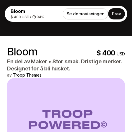
Bloom
Se demovisningen
Prøv
$ 400 USD
•
94%
Bloom
$ 400
USD
En del av
Maker
•
Stor smak. Dristige merker.
Designet for å bli husket.
av
Troop Themes