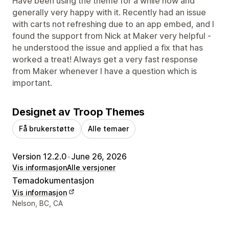
Have been using the theme for a while now and
generally very happy with it. Recently had an issue
with carts not refreshing due to an app embed, and I
found the support from Nick at Maker very helpful -
he understood the issue and applied a fix that has
worked a treat! Always get a very fast response
from Maker whenever I have a question which is
important.
Designet av Troop Themes
Få brukerstøtte
Alle temaer
Version 12.2.0
•
June 26, 2026
Vis informasjon
Alle versjoner
Temadokumentasjon
Vis informasjon
Designerens kontaktinfo
Nelson, BC, CA