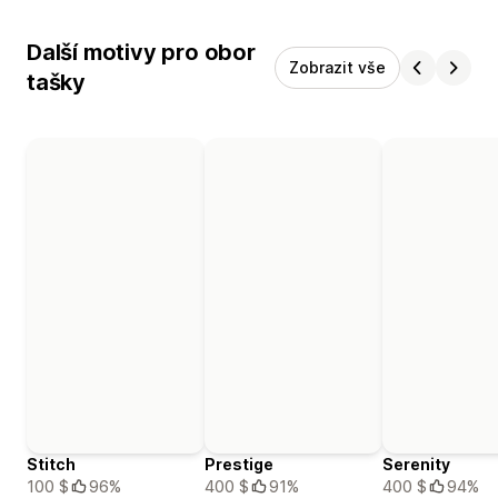
Další motivy pro obor
Zobrazit vše
tašky
Stitch
Prestige
Serenity
100 $
96%
400 $
91%
400 $
94%