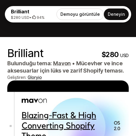
Brilliant
Demoyu görüntüle
Deneyin
$280 USD
•
94%
Brilliant
$280
USD
Bulunduğu tema:
Mavon
•
Mücevher ve ince
aksesuarlar için lüks ve zarif Shopify teması.
Geliştiren:
Gloryio