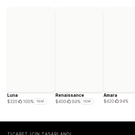
Luna
Renaissance
Amara
$420
94%
$320
100%
$400
94%
YENI
YENI
TICARET IÇIN TASARLANDI