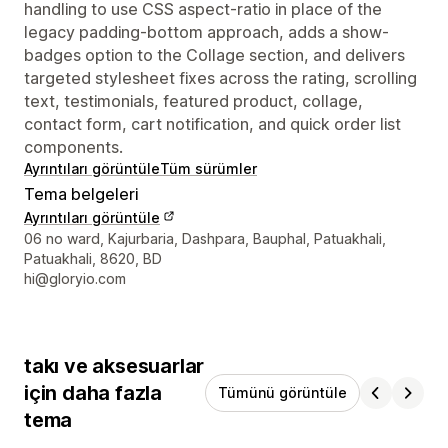
handling to use CSS aspect-ratio in place of the
legacy padding-bottom approach, adds a show-
badges option to the Collage section, and delivers
targeted stylesheet fixes across the rating, scrolling
text, testimonials, featured product, collage,
contact form, cart notification, and quick order list
components.
Ayrıntıları görüntüle
Tüm sürümler
Tema belgeleri
Ayrıntıları görüntüle
Tasarımcı iletişim bilgileri
06 no ward, Kajurbaria, Dashpara, Bauphal, Patuakhali,
Patuakhali, 8620, BD
hi@gloryio.com
takı ve aksesuarlar
için daha fazla
Tümünü görüntüle
tema