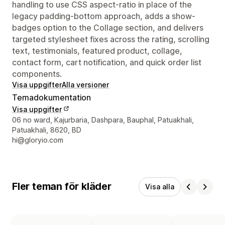
handling to use CSS aspect-ratio in place of the
legacy padding-bottom approach, adds a show-
badges option to the Collage section, and delivers
targeted stylesheet fixes across the rating, scrolling
text, testimonials, featured product, collage,
contact form, cart notification, and quick order list
components.
Visa uppgifter
Alla versioner
Temadokumentation
Visa uppgifter
Designerns kontaktuppgifter
06 no ward, Kajurbaria, Dashpara, Bauphal, Patuakhali,
Patuakhali, 8620, BD
hi@gloryio.com
Fler teman för kläder
Visa alla