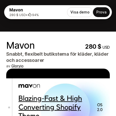
Mavon
Visa demo
Prova
280 $ USD
•
94%
Mavon
280 $
USD
Snabbt, flexibelt butikstema för kläder, kläder
och accessoarer
av
Gloryio