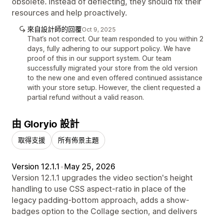
obsolete. Instead of deflecting, they should fix their
resources and help proactively.
來自設計師的回覆
Oct 9, 2025
That’s not correct. Our team responded to you within 2
days, fully adhering to our support policy. We have
proof of this in our support system. Our team
successfully migrated your store from the old version
to the new one and even offered continued assistance
with your store setup. However, the client requested a
partial refund without a valid reason.
由 Gloryio 設計
取得支援
所有佈景主題
Version 12.1.1
•
May 25, 2026
Version 12.1.1 upgrades the video section's height
handling to use CSS aspect-ratio in place of the
legacy padding-bottom approach, adds a show-
badges option to the Collage section, and delivers