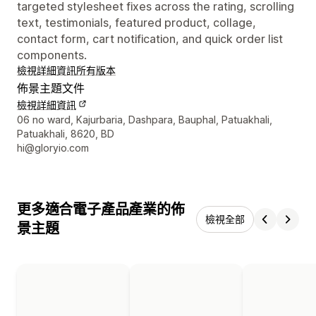
targeted stylesheet fixes across the rating, scrolling
text, testimonials, featured product, collage,
contact form, cart notification, and quick order list
components.
檢視詳細資訊
所有版本
佈景主題文件
檢視詳細資訊
設計者聯絡詳細資訊
06 no ward, Kajurbaria, Dashpara, Bauphal, Patuakhali,
Patuakhali, 8620, BD
hi@gloryio.com
更多適合電子產品產業的佈
檢視全部
景主題