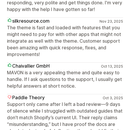
responding, very polite and get things done. I'm very
happy with the help I have gotten so far!
silkresource.com
Nov 23, 2025
The theme is fast and loaded with features that you
might need to pay for with other apps that might not
integrate as well with the theme. Customer support
been amazing with quick response, fixes, and
improvements!
Chaivallier GmbH
Oct 13, 2025
MAVON is a very appealing theme and quite easy to
handle. If I ask questions to the support, I usually get
helpful answers at short notice.
Paddle Theory
Oct 3, 2025
Support only came after I left a bad review—9 days
of silence while I struggled with outdated guides that
don’t match Shopify’s current UI. Their reply claims
“misunderstanding,” but I have proof the docs are