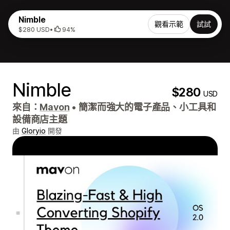
Nimble
觀看示範
試試
$280 USD
•
94%
Nimble
$280
USD
來自：
Mavon
•
簡潔而強大的電子產品、小工具和
設備商店主題
由
Gloryio
開發