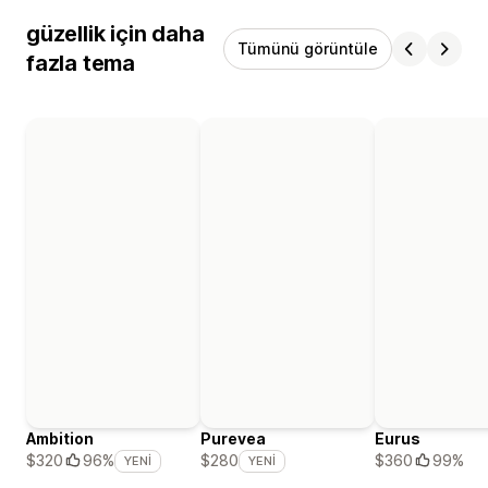
güzellik için daha
Tümünü görüntüle
fazla tema
Ambition
Purevea
Eurus
$360
99%
$320
96%
$280
YENI
YENI