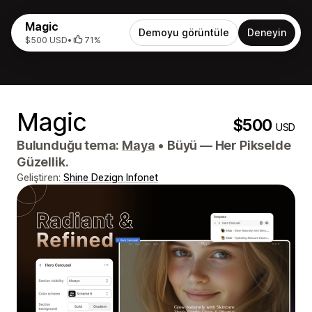
Magic
Demoyu görüntüle
Deneyin
$500 USD
•
71%
Magic
$500
USD
Bulunduğu tema:
Maya
•
Büyü — Her Pikselde
Güzellik.
Geliştiren:
Shine Dezign Infonet