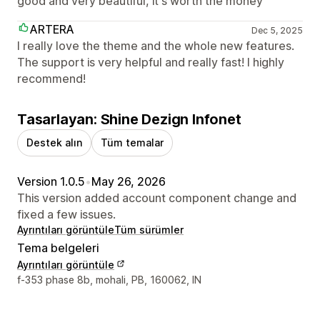
good and very beautiful, it's worth the money
ARTERA
Dec 5, 2025
I really love the theme and the whole new features.
The support is very helpful and really fast! I highly
recommend!
Tasarlayan: Shine Dezign Infonet
Destek alın
Tüm temalar
Version 1.0.5
•
May 26, 2026
This version added account component change and
fixed a few issues.
Ayrıntıları görüntüle
Tüm sürümler
Tema belgeleri
Ayrıntıları görüntüle
Tasarımcı iletişim bilgileri
f-353 phase 8b, mohali, PB, 160062, IN