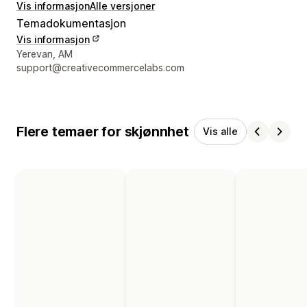
Vis informasjon
Alle versjoner
Temadokumentasjon
Vis informasjon
Designerens kontaktinfo
Yerevan, AM
support@creativecommercelabs.com
Flere temaer for skjønnhet
Vis alle