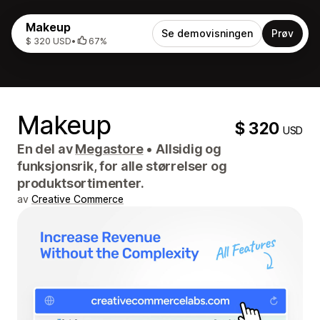
Makeup
Se demovisningen
Prøv
$ 320 USD
•
67%
Makeup
$ 320
USD
En del av
Megastore
•
Allsidig og
funksjonsrik, for alle størrelser og
produktsortimenter.
av
Creative Commerce