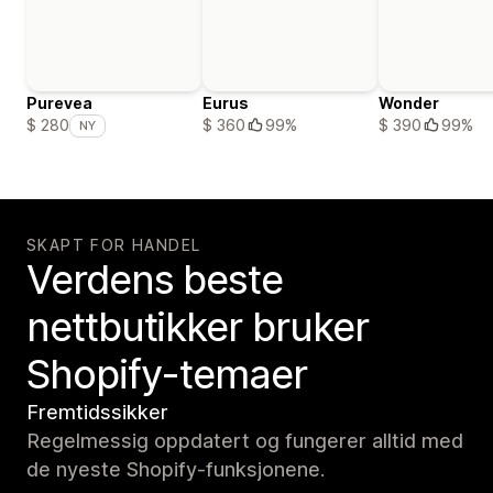
Purevea
Eurus
Wonder
$ 360
99%
$ 390
99%
$ 280
NY
SKAPT FOR HANDEL
Verdens beste
nettbutikker bruker
Shopify-temaer
Fremtidssikker
Regelmessig oppdatert og fungerer alltid med
de nyeste Shopify-funksjonene.