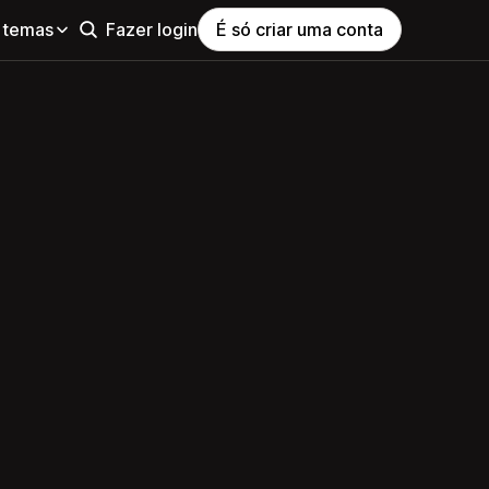
 temas
Fazer login
É só criar uma conta