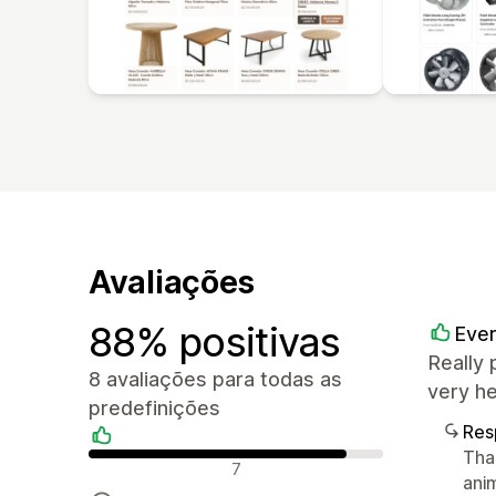
Avaliações
88% positivas
Ever
Really 
8 avaliações para todas as
very h
predefinições
Res
Tha
Avaliações positivas
7
ani