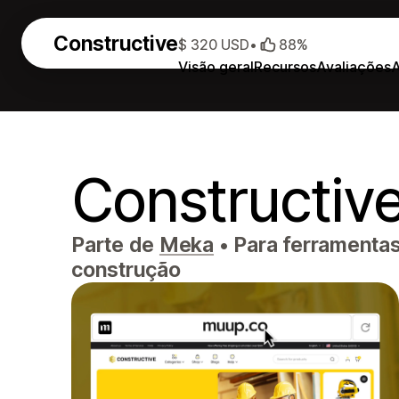
Constructive
$ 320 USD
•
88%
Visão geral
Recursos
Avaliações
Constructiv
Parte de
Meka
•
Para ferramentas,
construção