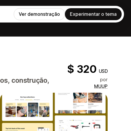
Ver demonstração
Experimentar o tema
$ 320
USD
tos, construção,
por
MUUP