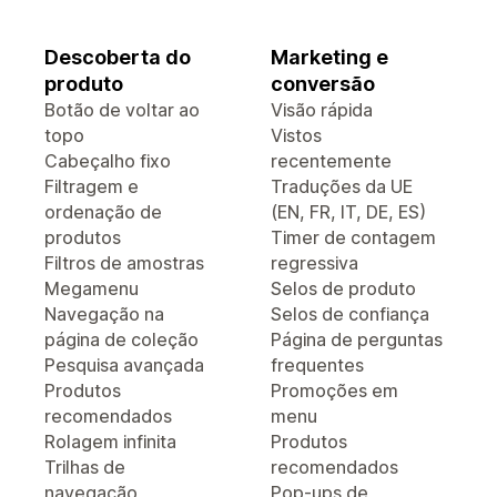
Descoberta do
Marketing e
produto
conversão
Botão de voltar ao
Visão rápida
topo
Vistos
Cabeçalho fixo
recentemente
Filtragem e
Traduções da UE
ordenação de
(EN, FR, IT, DE, ES)
produtos
Timer de contagem
Filtros de amostras
regressiva
Megamenu
Selos de produto
Navegação na
Selos de confiança
página de coleção
Página de perguntas
Pesquisa avançada
frequentes
Produtos
Promoções em
recomendados
menu
Rolagem infinita
Produtos
Trilhas de
recomendados
navegação
Pop-ups de