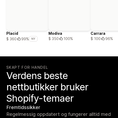
Placid
Modiva
Carrara
$ 350
100%
$ 100
96%
$ 360
99%
NY
SKAPT FOR HANDEL
Verdens beste
nettbutikker bruker
Shopify-temaer
Fremtidssikker
Regelmessig oppdatert og fungerer alltid med