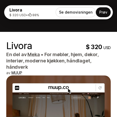
Livora
Se demovisningen
Prøv
$ 320 USD
•
88%
Livora
$ 320
USD
En del av
Meka
•
For møbler, hjem, dekor,
interiør, moderne kjøkken, håndlaget,
håndverk
av
MUUP