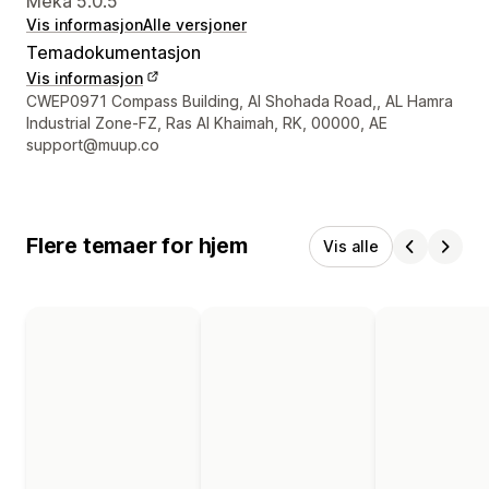
Meka 5.0.5
Vis informasjon
Alle versjoner
Temadokumentasjon
Vis informasjon
Designerens kontaktinfo
CWEP0971 Compass Building, Al Shohada Road,, AL Hamra
Industrial Zone-FZ, Ras Al Khaimah, RK, 00000, AE
support@muup.co
Flere temaer for hjem
Vis alle