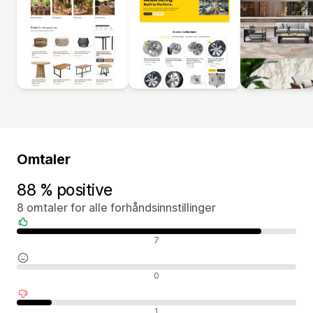
Omtaler
88 % positive
8 omtaler for alle forhåndsinnstillinger
Positive omtaler
7
Nøytrale omtaler
0
Negative omtaler
1