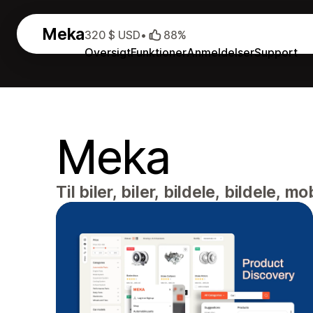
Meka
320 $ USD
•
88%
Oversigt
Funktioner
Anmeldelser
Support
Meka
Til biler, biler, bildele, bildele, mob