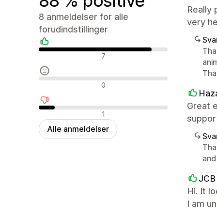
88 % positive
Really 
8 anmeldelser for alle
very h
forudindstillinger
Sva
Tha
Positive anmeldelser
7
ani
Tha
Neutrale anmeldelser
0
Haza
Great 
Negative anmeldelser
1
suppor
Alle anmeldelser
Sva
Tha
and
JCB 
Hi. It 
I am u