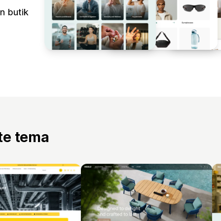
n butik
tte tema