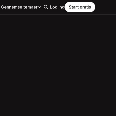
Gennemse temaer
Log ind
Start gratis