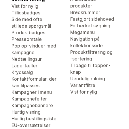
produkter
Vist for nylig
Brødkrummer
Tillidsbadges
Fastgjort sidehoved
Side med ofte
Forbedret søgning
stillede spørgsmål
Megamenu
Produktbadges
Navigation på
Presseomtale
kollektionsside
Pop op-vinduer med
Produktfiltrering og
kampagne
-sortering
Nedtællingsur
Tilbage til toppen-
Lagertæller
knap
Krydssalg
Uendelig rulning
Kontaktformular, der
Variantfiltre
kan tilpasses
Vist for nylig
Kampagner i menu
Kampagnefelter
Kampagnebannere
Hurtig visning
Hurtig bestillingsliste
EU-oversættelser