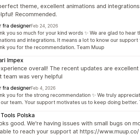
perfect theme, excellent animations and integrations
elpful! Recommended.
r fra designer
Feb 24, 2026
nk you so much for your kind words ✨ We are glad to hear th
mations and integrations. It means a lot to know our support
nk you for the recommendation. Team Muup
ri Impex
experience overall! The recent updates are excellen
t team was very helpful
r fra designer
Feb 4, 2026
nk you for the strong recommendation ✨ We truly appreciate
 our team. Your support motivates us to keep doing better
Tools Polska
looks good. We're having issues with small bugs on m
nable to reach your support at https://www.muup.co/