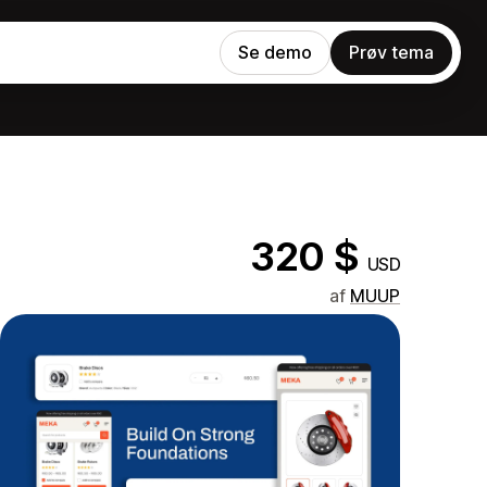
Se demo
Prøv tema
320 $
USD
af
MUUP