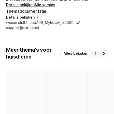
Details bekijken
Alle versies
Themadocumentatie
Details bekijken
Contactgegevens ontwerper
Ocean str.64, app.109, Mykolaiv, 54000, UA
support@softali.net
Meer thema's voor
Alles bekijken
huisdieren