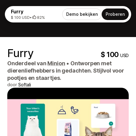
Furry
Demo bekijken
Proberen
$ 100 USD
•
82%
Furry
$ 100
USD
Onderdeel van
Minion
•
Ontworpen met
dierenliefhebbers in gedachten. Stijlvol voor
pootjes en staartjes.
door
Softali