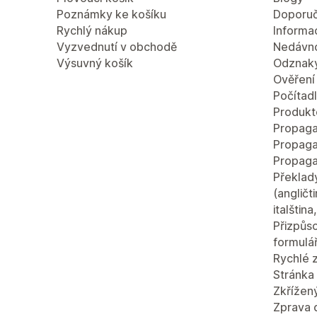
Poznámky ke košíku
Doporuč
Rychlý nákup
Informac
Vyzvednutí v obchodě
Nedávn
Výsuvný košík
Odznaky
Ověření
Počítad
Produkt
Propaga
Propaga
Propaga
Překlad
(angličt
italštin
Přizpůso
formulá
Rychlé 
Stránka 
Zkřížen
Zprava 