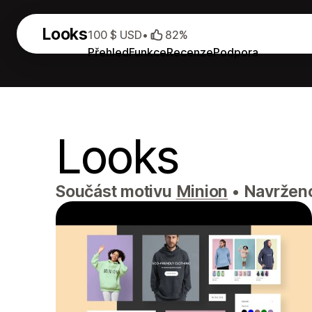
Looks
100 $ USD
•
82%
Přehled
Funkce
Recenze
Podpora
Looks
Součást motivu
Minion
•
Navrženo