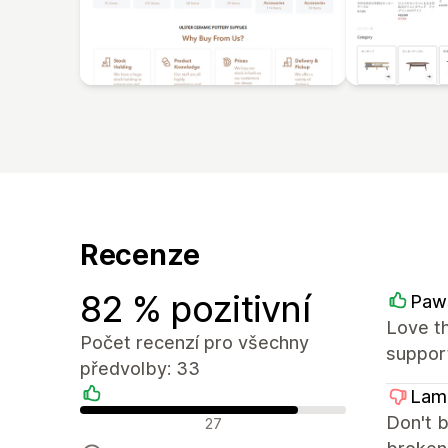
Recenze
82 % pozitivní
Paw
Love th
Počet recenzí pro všechny
suppor
předvolby: 33
Lame
Pozitivní recenze
Don't b
27