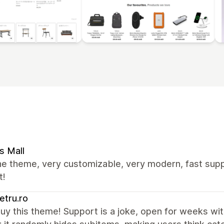
s Mall
e theme, very customizable, very modern, fast supp
t!
tru.ro
uy this theme! Support is a joke, open for weeks wit