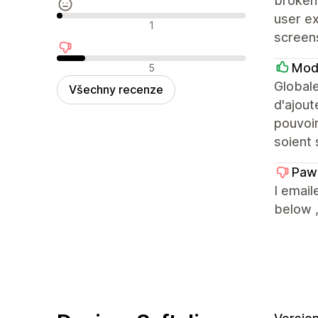
broken:
user ex
Neutrální recenze
1
screens
Negativní recenze
Mod
5
Globale
Všechny recenze
d'ajout
pouvoir
soient 
Paw
I email
below ,