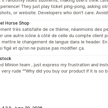
 it randomly hides subitems, making users think cat
perience! They just play ticket ping-pong, asking ob
hots, or website. Developers who don't care. Avoid
el Horse Shop
ment très satisfaite de ce thème, néanmoins des peti
er une autre icône à côté de celle du compte client p
 mettre le changement de langue dans le header. En f
si figé et qu'on ne puisse pas modifier ça.
stock
ed Minion team , just express my frustration and ins
 very rude ""Why did you buy our product if it is so b