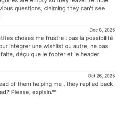
egories are empty so they leave. Terrible
vious questions, claiming they can't see
!
Dec 8, 2025
tes choses me frustre : pas la possibilité
our intégrer une wishlist ou autre, ne pas
aite, déçu que le footer et le header
Oct 26, 2025
tead of them helping me , they replied back
ad? Please, explain.""