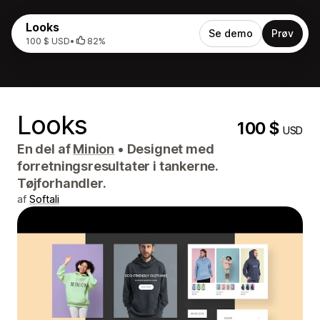
Looks
Se demo
Prøv
100 $ USD
•
82%
Looks
100 $
USD
En del af
Minion
•
Designet med
forretningsresultater i tankerne.
Tøjforhandler.
af
Softali