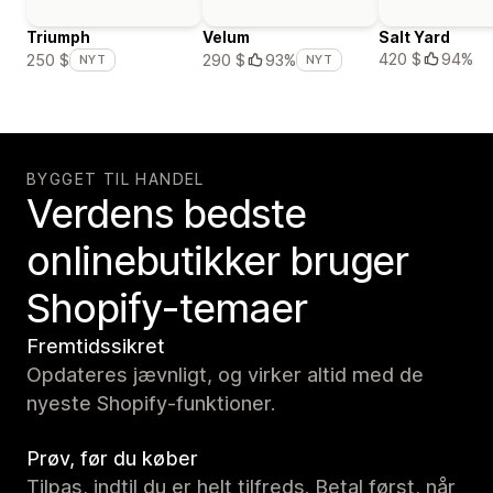
Triumph
Velum
Salt Yard
420 $
94%
250 $
290 $
93%
NYT
NYT
BYGGET TIL HANDEL
Verdens bedste
onlinebutikker bruger
Shopify-temaer
Fremtidssikret
Opdateres jævnligt, og virker altid med de
nyeste Shopify-funktioner.
Prøv, før du køber
Tilpas, indtil du er helt tilfreds. Betal først, når