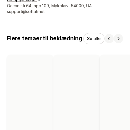
Se kontaktoplysninger
Ocean str.64, app.109, Mykolaiv, 54000, UA
support@softali.net
Flere temaer til beklædning
Se alle