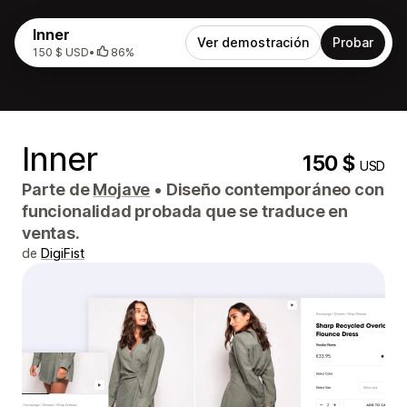
Inner
Ver demostración
Probar
150 $ USD
•
86%
Inner
150 $
USD
Parte de
Mojave
•
Diseño contemporáneo con
funcionalidad probada que se traduce en
ventas.
de
DigiFist