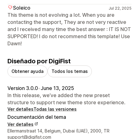
Soleico
Jul 22, 2025
This theme is not evolving a lot. When you are
contacting the support, They are not very reactive
and I received many time the best answer : IT IS NOT
SUPPORTED! I do not recommend this template! Use
Dawn!
Diseñado por DigiFist
Obtener ayuda
Todos los temas
Version 3.0.0
•
June 13, 2025
In this release, we’ve added the new preset
structure to support new theme store experience.
Ver detalles
Todas las versiones
Documentación del tema
Ver detalles
Detalles de contacto del diseñador
Ellermanstraat 14, Belgium, Dubai (UAE), 2000, TR
support@digifist.com