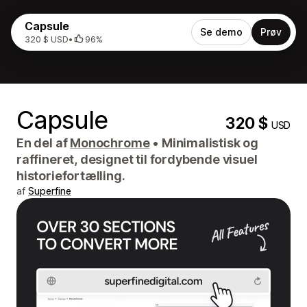
Capsule
Se demo
Prøv
320 $ USD
•
96%
Capsule
320 $
USD
En del af
Monochrome
•
Minimalistisk og
raffineret, designet til fordybende visuel
historiefortælling.
af
Superfine