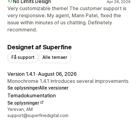
No Limits Design
Apr 28, 2026
Very customizable theme! The customer support is
very responsive. My agent, Mann Patel, fixed the
issue within minutes of us chatting. Definetely
recommend.
Designet af Superfine
Få support
Alle temaer
Version 1.4.1
•
August 06, 2026
Monochrome 1.4.1 introduces several improvements
Se oplysninger
Alle versioner
Temadokumentation
Se oplysninger
Se kontaktoplysninger
Yerevan, AM
support@superfinedigital.com