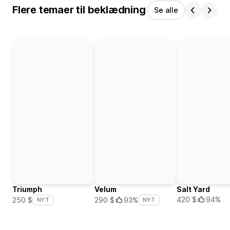
Flere temaer til beklædning
Se alle
Triumph
Velum
Salt Yard
420 $
94%
250 $
290 $
93%
NYT
NYT