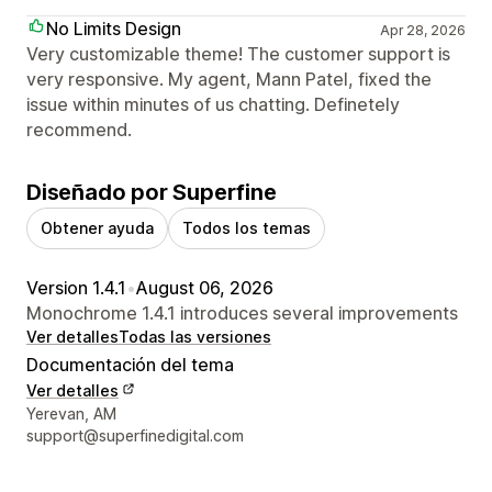
No Limits Design
Apr 28, 2026
Very customizable theme! The customer support is
very responsive. My agent, Mann Patel, fixed the
issue within minutes of us chatting. Definetely
recommend.
Diseñado por Superfine
Obtener ayuda
Todos los temas
Version 1.4.1
•
August 06, 2026
Monochrome 1.4.1 introduces several improvements
Ver detalles
Todas las versiones
Documentación del tema
Ver detalles
Detalles de contacto del diseñador
Yerevan, AM
support@superfinedigital.com