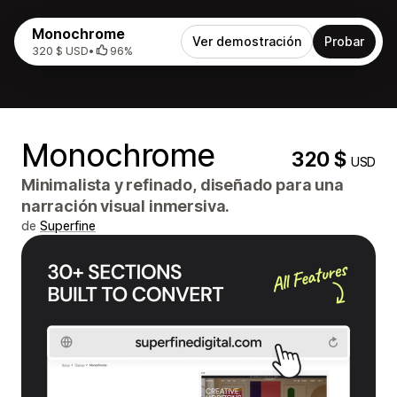
Monochrome
Ver demostración
Probar
320 $ USD
•
96%
Monochrome
320 $
USD
Minimalista y refinado, diseñado para una
narración visual inmersiva.
de
Superfine