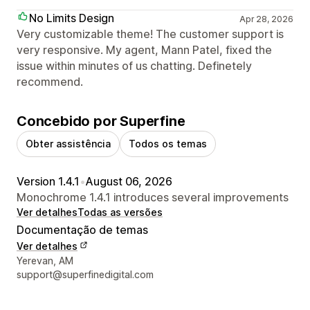
No Limits Design
Apr 28, 2026
Very customizable theme! The customer support is
very responsive. My agent, Mann Patel, fixed the
issue within minutes of us chatting. Definetely
recommend.
Concebido por Superfine
Obter assistência
Todos os temas
Version 1.4.1
•
August 06, 2026
Monochrome 1.4.1 introduces several improvements
Ver detalhes
Todas as versões
Documentação de temas
Ver detalhes
Detalhes de contacto do designer
Yerevan, AM
support@superfinedigital.com