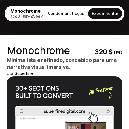
Monochrome
Ver demonstração
Experimentar
320 $ USD
•
96%
Monochrome
320 $
USD
Minimalista e refinado, concebido para uma
narrativa visual imersiva.
por
Superfine