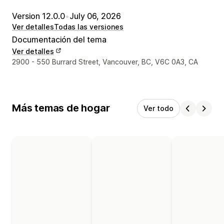
Version 12.0.0
•
July 06, 2026
Ver detalles
Todas las versiones
Documentación del tema
Ver detalles
Detalles de contacto del diseñador
2900 - 550 Burrard Street, Vancouver, BC, V6C 0A3, CA
Más temas de hogar
Ver todo