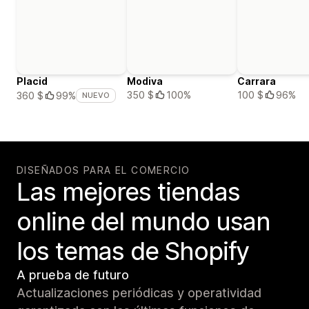
Placid
Modiva
Carrara
350 $
100%
100 $
96%
360 $
99%
NUEVO
DISEÑADOS PARA EL COMERCIO
Las mejores tiendas
online del mundo usan
los temas de Shopify
A prueba de futuro
Actualizaciones periódicas y operatividad