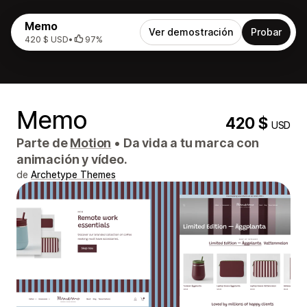
Memo
Ver demostración
Probar
420 $ USD
•
97%
Memo
420 $
USD
Parte de
Motion
•
Da vida a tu marca con
animación y vídeo.
de
Archetype Themes