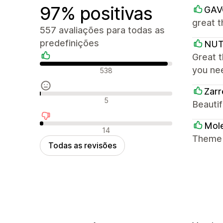
97% positivas
GAV
great 
557 avaliações para todas as
predefinições
NU
Great t
Avaliações positivas
you ne
538
Zarr
Avaliações neutras
5
Beautif
Mole
Avaliações negativas
14
Theme i
Todas as revisões