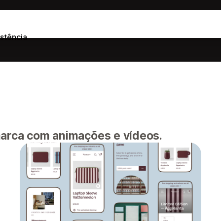
stência
marca com animações e vídeos.