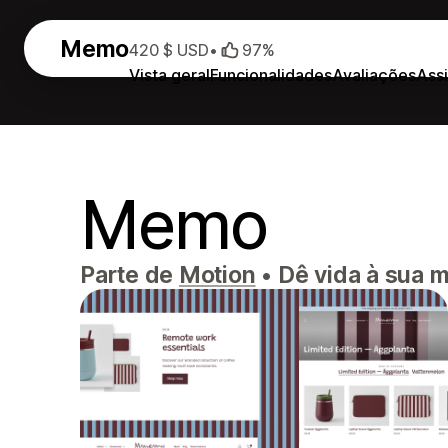
Memo
420 $ USD
•
97%
Vista geral
Funcionalidades
Avaliações
Assi
Memo
Parte de
Motion
•
Dê vida à sua 