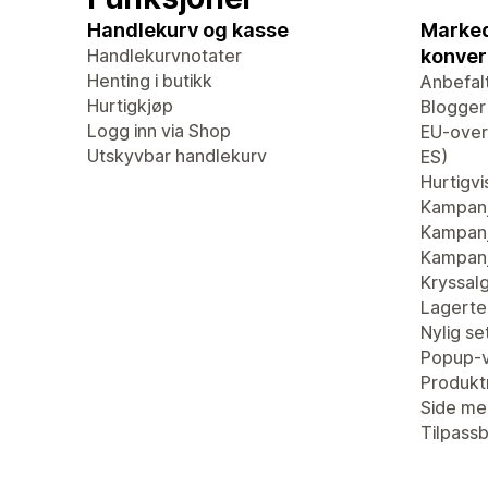
Handlekurv og kasse
Marked
Handlekurvnotater
konver
Henting i butikk
Anbefal
Hurtigkjøp
Blogger
Logg inn via Shop
EU-overs
Utskyvbar handlekurv
ES)
Hurtigvi
Kampan
Kampanj
Kampanj
Kryssal
Lagertel
Nylig se
Popup-v
Produkt
Side me
Tilpass