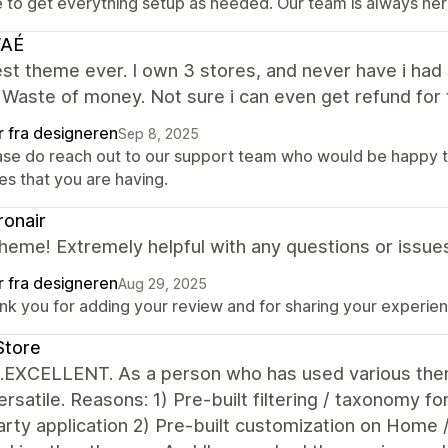
e to get everything setup as needed. Our team is always her
AÉ
st theme ever. I own 3 stores, and never have i had
 Waste of money. Not sure i can even get refund for 
r fra designeren
Sep 8, 2025
ase do reach out to our support team who would be happy t
es that you are having.
onair
heme! Extremely helpful with any questions or issue
r fra designeren
Aug 29, 2025
k you for adding your review and for sharing your experienc
Store
...EXCELLENT. As a person who has used various them
rsatile. Reasons: 1) Pre-built filtering / taxonomy fo
arty application 2) Pre-built customization on Home /