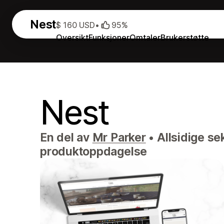
Nest
$ 160 USD
•
95%
Oversikt
Funksjoner
Omtaler
Brukerstøtte
Nest
En del av
Mr Parker
•
Allsidige se
produktoppdagelse