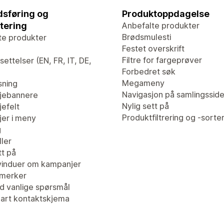
sføring og
Produktoppdagelse
tering
Anbefalte produkter
Brødsmulesti
te produkter
Festet overskrift
Filtre for fargeprøver
ettelser (EN, FR, IT, DE,
Forbedret søk
Megameny
sning
Navigasjon på samlingssid
jebannere
Nylig sett på
efelt
Produktfiltrering og -sorte
er i meny
g
ler
tt på
induer om kampanjer
merker
d vanlige spørsmål
bart kontaktskjema