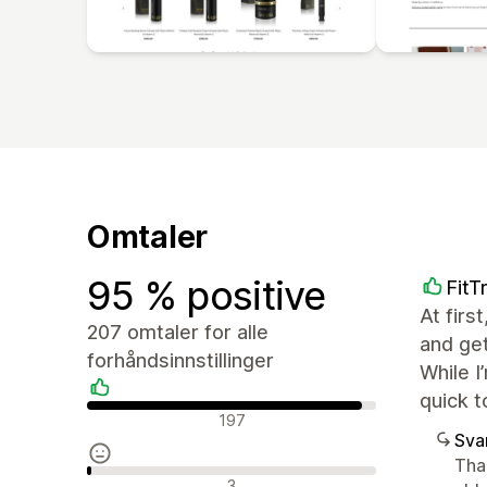
Omtaler
95 % positive
FitT
At firs
207 omtaler for alle
and get
forhåndsinnstillinger
While I
quick t
Positive omtaler
197
Sva
Tha
Nøytrale omtaler
3