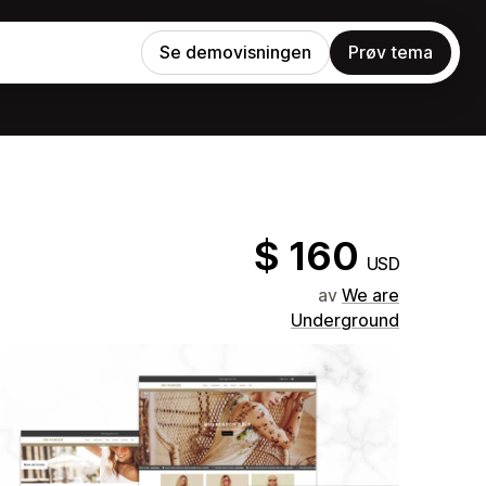
Se demovisningen
Prøv tema
$ 160
USD
av
We are
Underground