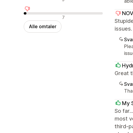
abl
NOV
Negative omtaler
7
Stupide
Alle omtaler
issues.
Sva
Ple
issu
Hydr
Great t
Sva
Than
My 
So far.
most ve
third-p