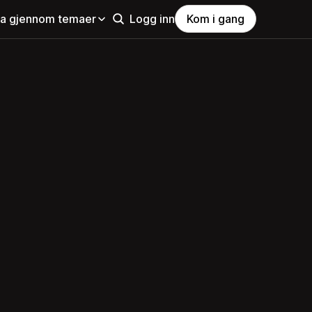
la gjennom temaer
Logg inn
Kom i gang