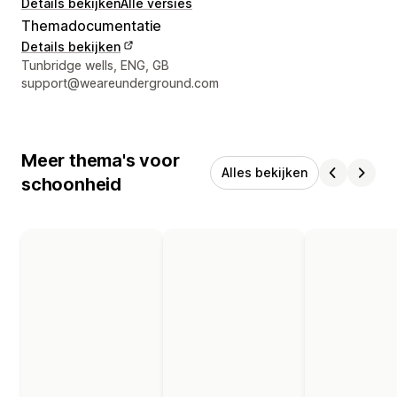
Details bekijken
Alle versies
Themadocumentatie
Details bekijken
Contactgegevens ontwerper
Tunbridge wells, ENG, GB
support@weareunderground.com
Meer thema's voor
Alles bekijken
schoonheid