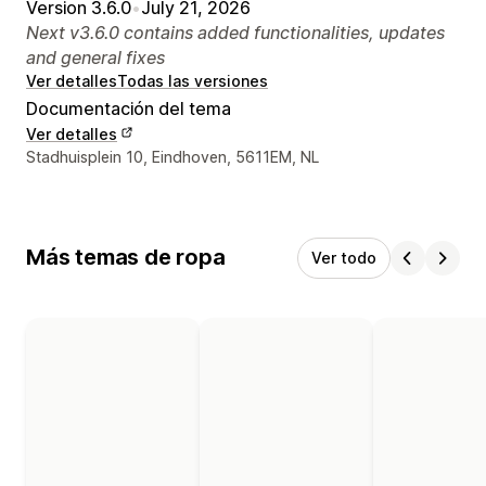
Version 3.6.0
•
July 21, 2026
Next v3.6.0 contains added functionalities, updates
and general fixes
Ver detalles
Todas las versiones
Documentación del tema
Ver detalles
Detalles de contacto del diseñador
Stadhuisplein 10, Eindhoven, 5611EM, NL
Más temas de ropa
Ver todo