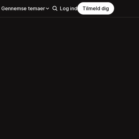
Gennemse temaer
Log ind
Tilmeld dig