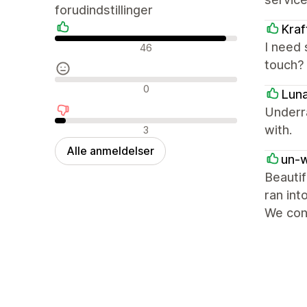
forudindstillinger
Kraf
Positive anmeldelser
I need 
46
touch?
Neutrale anmeldelser
0
Lun
Underr
Negative anmeldelser
with.
3
Alle anmeldelser
un-
Beautif
ran int
We cont