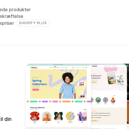
ede produkter
ekræftelse
priser
SHOPIFY PLUS
l din