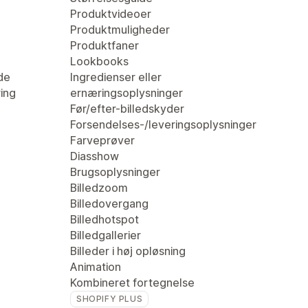
Produktvideoer
Produktmuligheder
Produktfaner
Lookbooks
de
Ingredienser eller
ring
ernæringsoplysninger
Før/efter-billedskyder
Forsendelses-/leveringsoplysninger
Farveprøver
Diasshow
Brugsoplysninger
Billedzoom
Billedovergang
Billedhotspot
Billedgallerier
Billeder i høj opløsning
Animation
Kombineret fortegnelse
SHOPIFY PLUS