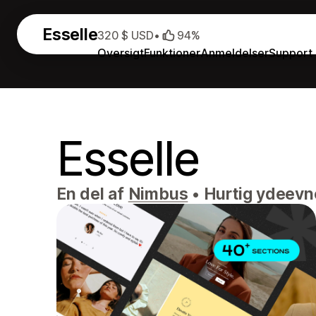
Esselle
320 $ USD
•
94%
Oversigt
Funktioner
Anmeldelser
Support
Esselle
En del af
Nimbus
•
Hurtig ydeevne