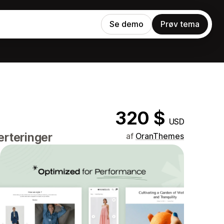
Se demo
Prøv tema
320 $
USD
erteringer
af
OranThemes