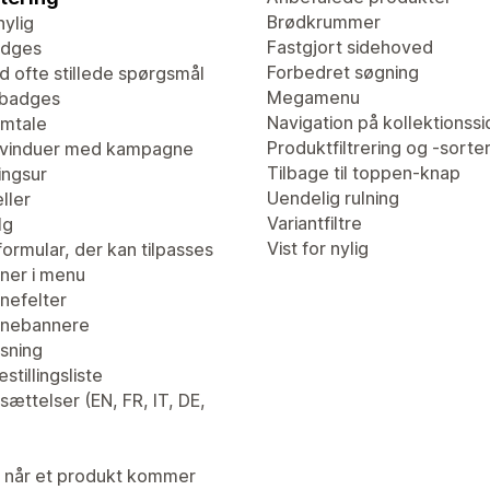
Brødkrummer
nylig
Fastgjort sidehoved
adges
Forbedret søgning
d ofte stillede spørgsmål
Megamenu
tbadges
Navigation på kollektionssi
mtale
Produktfiltrering og -sorte
vinduer med kampagne
Tilbage til toppen-knap
ingsur
Uendelig rulning
ller
Variantfiltre
lg
Vist for nylig
ormular, der kan tilpasses
er i menu
efelter
nebannere
isning
stillingsliste
ættelser (EN, FR, IT, DE,
 når et produkt kommer