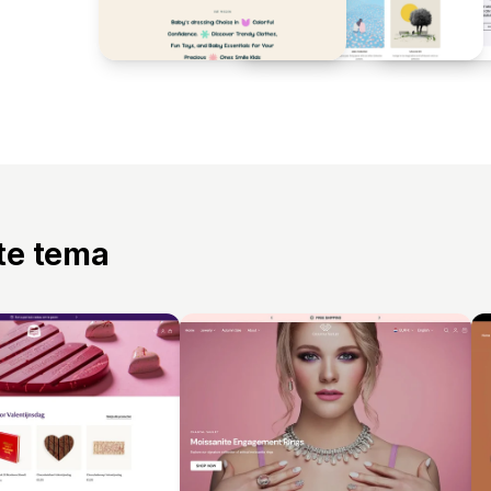
tte tema