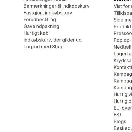
Bemærkninger til indkøbskurv
Vist for 
Fastgjort indkøbskurv
Tillidsb
Forudbestilling
Side me
Gaveindpakning
Produk
Hurtigt køb
Presseo
Indkøbskurv, der glider ud
Pop op-
Log ind med Shop
Nedtæll
Lagertæ
Krydssa
Kontaktf
Kampagn
Kampagn
Kampag
Hurtig v
Hurtig be
EU-overs
ES)
Blogs
Besked,