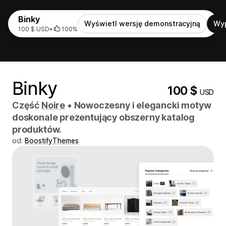
Binky
Wyświetl wersję demonstracyjną
Wy
100 $ USD
•
100%
Binky
100 $
USD
Część
Noire
•
Nowoczesny i elegancki motyw
doskonale prezentujący obszerny katalog
produktów.
od:
BoostifyThemes