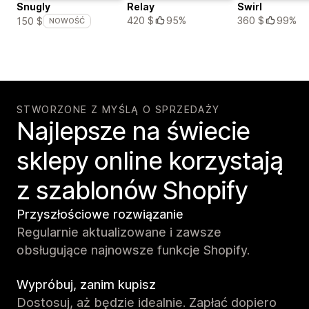
Snugly
Relay
Swirl
420 $
95%
360 $
99%
150 $
NOWOŚĆ
STWORZONE Z MYŚLĄ O SPRZEDAŻY
Najlepsze na świecie
sklepy online korzystają
z szablonów Shopify
Przyszłościowe rozwiązanie
Regularnie aktualizowane i zawsze
obsługujące najnowsze funkcje Shopify.
Wypróbuj, zanim kupisz
Dostosuj, aż będzie idealnie. Zapłać dopiero