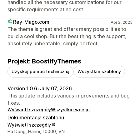
handled all the necessary customizations for our
specific requirements at no cost
Rey-Mago.com
Apr 2, 2025
The theme is great and offers many possibilities to
build a cool shop. But the best thing is the support,
absolutely unbeatable, simply perfect.
Projekt: BoostifyThemes
Uzyskaj pomoc techniczną
Wszystkie szablony
Version 1.0.6
•
July 07, 2026
This update includes various improvements and bug
fixes.
Wyświetl szczegóły
Wszystkie wersje
Dokumentacja szablonu
Wyświetl szczegóły
Dane kontaktowe projektanta
Ha Dong, Hanoi, 10000, VN