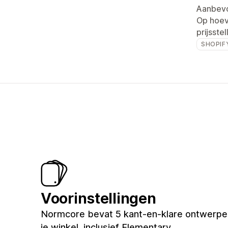
Aanbevo
Op hoev
prijsstel
SHOPIF
Voorinstellingen
Normcore bevat 5 kant-en-klare ontwerpe
je winkel, inclusief Elementary