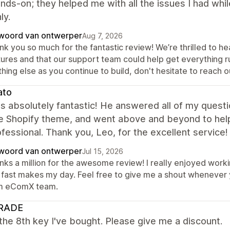
nds-on; they helped me with all the issues I had whil
ly.
woord van ontwerper
Aug 7, 2026
nk you so much for the fantastic review! We’re thrilled to h
tures and that our support team could help get everything r
hing else as you continue to build, don't hesitate to reach o
ato
 absolutely fantastic! He answered all of my questio
he Shopify theme, and went above and beyond to hel
fessional. Thank you, Leo, for the excellent service!
woord van ontwerper
Jul 15, 2026
nks a million for the awesome review! I really enjoyed worki
 fast makes my day. Feel free to give me a shout whenever y
m eComX team.
RADE
 the 8th key I've bought. Please give me a discount.