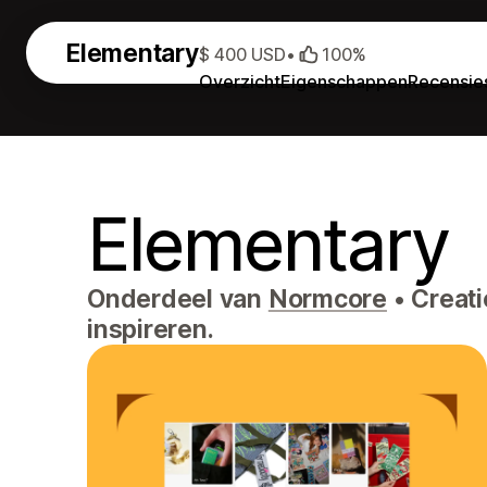
Elementary
$ 400 USD
•
100%
Overzicht
Eigenschappen
Recensie
Elementary
Onderdeel van
Normcore
•
Creati
inspireren.