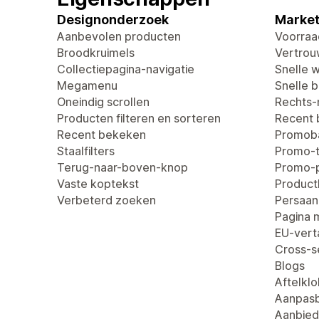
Designonderzoek
Market
Aanbevolen producten
Voorraa
Broodkruimels
Vertro
Collectiepagina-navigatie
Snelle 
Megamenu
Snelle be
Oneindig scrollen
Rechts-n
Producten filteren en sorteren
Recent
Recent bekeken
Promob
Staalfilters
Promo-t
Terug-naar-boven-knop
Promo-
Vaste koptekst
Produc
Verbeterd zoeken
Persaan
Pagina 
EU-verta
Cross-se
Blogs
Aftelklo
Aanpasb
Aanbied