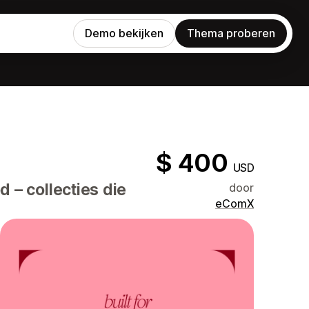
Demo bekijken
Thema proberen
$ 400
USD
– collecties die
door
eComX