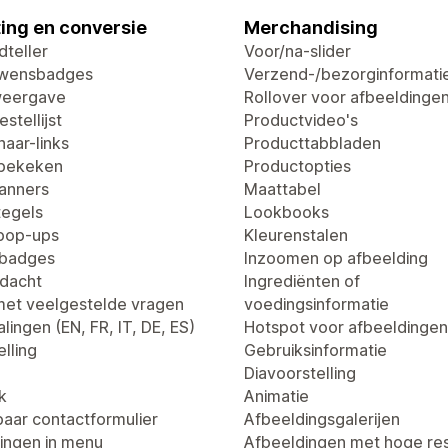
ing en conversie
Merchandising
dteller
Voor/na-slider
uwensbadges
Verzend-/bezorginformati
weergave
Rollover voor afbeeldinge
stellijst
Productvideo's
aar-links
Producttabbladen
 bekeken
Productopties
anners
Maattabel
egels
Lookbooks
pop-ups
Kleurenstalen
tbadges
Inzoomen op afbeelding
dacht
Ingrediënten of
met veelgestelde vragen
voedingsinformatie
lingen (EN, FR, IT, DE, ES)
Hotspot voor afbeeldingen
lling
Gebruiksinformatie
Diavoorstelling
k
Animatie
aar contactformulier
Afbeeldingsgalerijen
ingen in menu
Afbeeldingen met hoge res