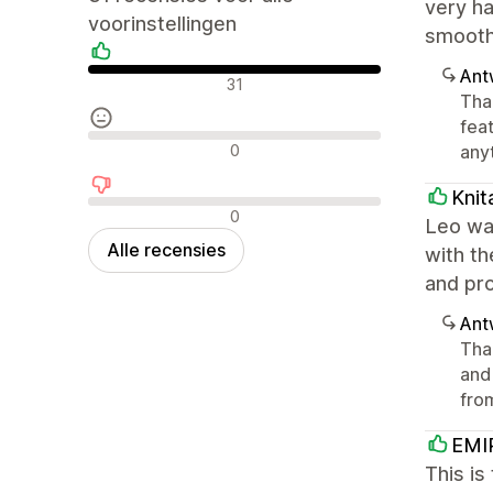
very ha
voorinstellingen
smooth
Ant
Positieve recensies
31
Tha
fea
Neutrale recensies
0
anyt
Knit
Negatieve recensies
0
Leo was
Alle recensies
with t
and pro
Ant
Tha
and
fro
EMI
This is