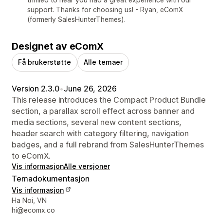
support. Thanks for choosing us! - Ryan, eComX
(formerly SalesHunterThemes).
Designet av eComX
Få brukerstøtte
Alle temaer
Version 2.3.0
•
June 26, 2026
This release introduces the Compact Product Bundle
section, a parallax scroll effect across banner and
media sections, several new content sections,
header search with category filtering, navigation
badges, and a full rebrand from SalesHunterThemes
to eComX.
Vis informasjon
Alle versjoner
Temadokumentasjon
Vis informasjon
Designerens kontaktinfo
Ha Noi, VN
hi@ecomx.co