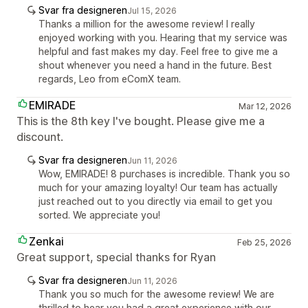
Svar fra designeren
Jul 15, 2026
Thanks a million for the awesome review! I really
enjoyed working with you. Hearing that my service was
helpful and fast makes my day. Feel free to give me a
shout whenever you need a hand in the future. Best
regards, Leo from eComX team.
EMIRADE
Mar 12, 2026
This is the 8th key I've bought. Please give me a
discount.
Svar fra designeren
Jun 11, 2026
Wow, EMIRADE! 8 purchases is incredible. Thank you so
much for your amazing loyalty! Our team has actually
just reached out to you directly via email to get you
sorted. We appreciate you!
Zenkai
Feb 25, 2026
Great support, special thanks for Ryan
Svar fra designeren
Jun 11, 2026
Thank you so much for the awesome review! We are
thrilled to hear you had a great experience with our