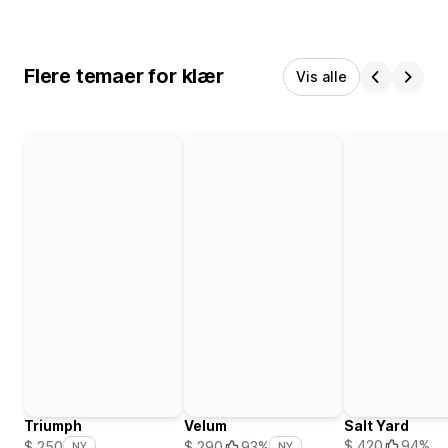
Flere temaer for klær
Vis alle
Triumph
Velum
Salt Yard
$ 420
94%
$ 250
$ 290
93%
NY
NY