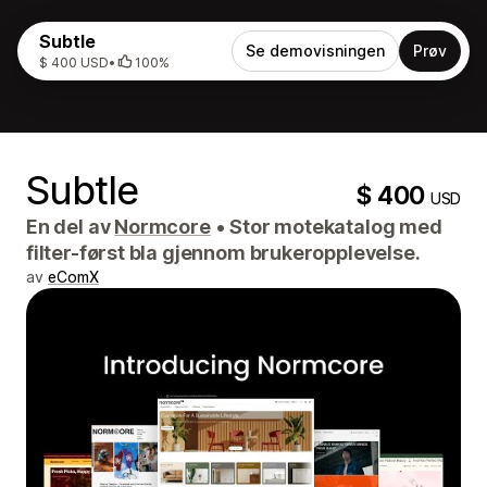
Subtle
Se demovisningen
Prøv
$ 400 USD
•
100%
Subtle
$ 400
USD
En del av
Normcore
•
Stor motekatalog med
filter-først bla gjennom brukeropplevelse.
av
eComX