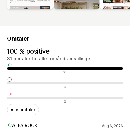
Omtaler
100 % positive
31 omtaler for alle forhåndsinnstillinger
Positive omtaler
31
Nøytrale omtaler
0
Negative omtaler
0
Alle omtaler
ALFA ROCK
Aug 6, 2026