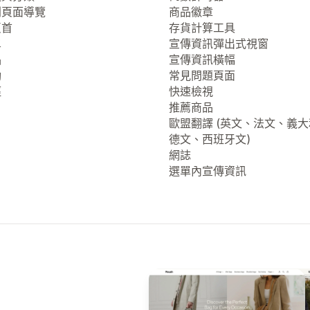
列頁面導覽
商品徽章
頁首
存貨計算工具
單
宣傳資訊彈出式視窗
品
宣傳資訊橫幅
動
常見問題頁面
徑
快速檢視
推薦商品
歐盟翻譯 (英文、法文、義
德文、西班牙文)
網誌
選單內宣傳資訊