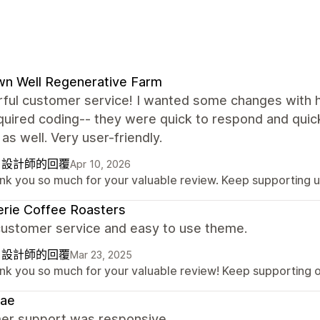
n Well Regenerative Farm
ful customer service! I wanted some changes with
quired coding-- they were quick to respond and quick
as well. Very user-friendly.
自設計師的回覆
Apr 10, 2026
nk you so much for your valuable review. Keep supporting 
rie Coffee Roasters
customer service and easy to use theme.
自設計師的回覆
Mar 23, 2025
nk you so much for your valuable review! Keep supporting 
rae
er support was responsive