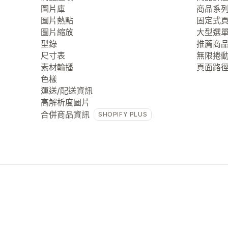
圖片庫
商品系
圖片熱點
固定式
圖片縮放
大型選
型錄
推薦商
尺寸表
無限捲
素材輪播
頁面路
色樣
運送/配送資訊
高解析度圖片
合併商品資訊
SHOPIFY PLUS