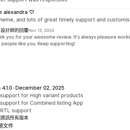
e alexandra ♡
heme, and lots of great timely support and customi
自設計師的回覆
Nov 13, 2024
nk you for your awesome review. It's always pleasure worki
h people like you. Keep supporting!
 4.1.0
•
December 02, 2025
support for High variant products
support for Combined listing App
RTL support
細資訊
所有版本
題文件