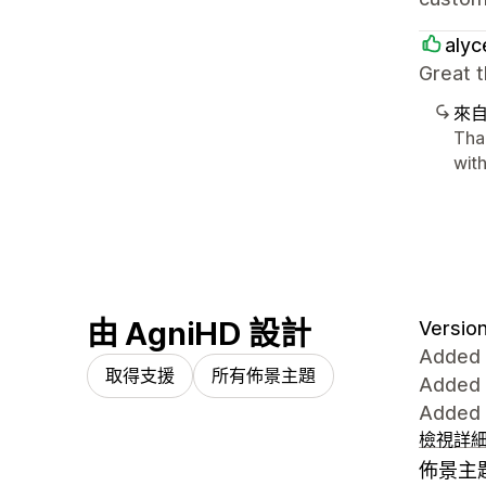
alyc
Great t
來
Tha
wit
由 AgniHD 設計
Version
Added 
取得支援
所有佈景主題
Added 
Added 
檢視詳
佈景主