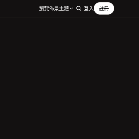
瀏覽佈景主題
登入
註冊