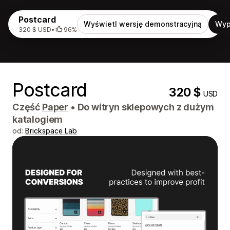
Postcard
Wyświetl wersję demonstracyjną
Wyp
320 $ USD
•
96%
Postcard
320 $
USD
Część
Paper
•
Do witryn sklepowych z dużym
katalogiem
od:
Brickspace Lab