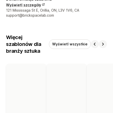
Wyświetl szczegóły
Dane kontaktowe projektanta
121 Mississaga St E, Orillia, ON, L3V 1V6, CA
support@brickspacelab.com
Więcej
szablonów dla
Wyświetl wszystkie
branży sztuka