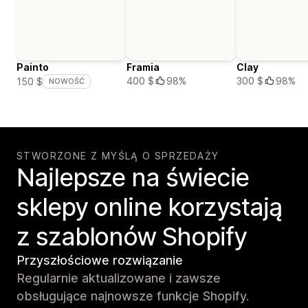
Painto
Framia
Clay
400 $
98%
300 $
98%
150 $
NOWOŚĆ
STWORZONE Z MYŚLĄ O SPRZEDAŻY
Najlepsze na świecie
sklepy online korzystają
z szablonów Shopify
Przyszłościowe rozwiązanie
Regularnie aktualizowane i zawsze
obsługujące najnowsze funkcje Shopify.