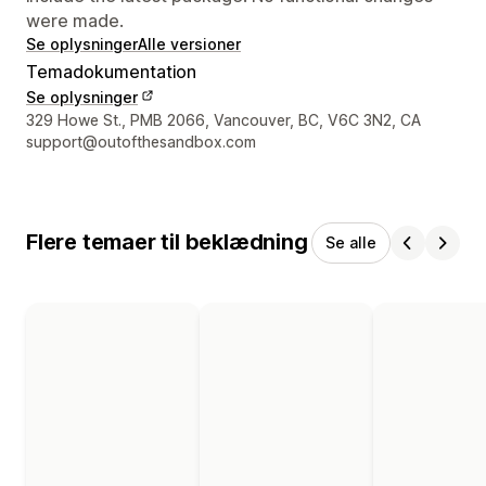
were made.
Se oplysninger
Alle versioner
Temadokumentation
Se oplysninger
Se kontaktoplysninger
329 Howe St., PMB 2066, Vancouver, BC, V6C 3N2, CA
support@outofthesandbox.com
Flere temaer til beklædning
Se alle