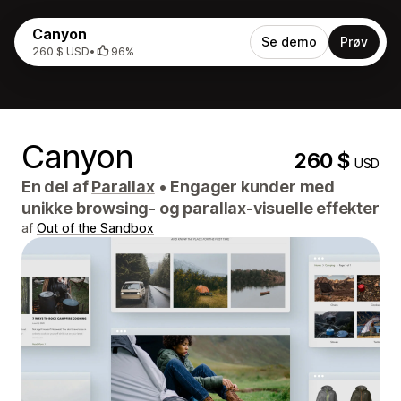
Canyon
Se demo
Prøv
260 $ USD
•
96%
Canyon
260 $
USD
En del af
Parallax
•
Engager kunder med
unikke browsing- og parallax-visuelle effekter
af
Out of the Sandbox