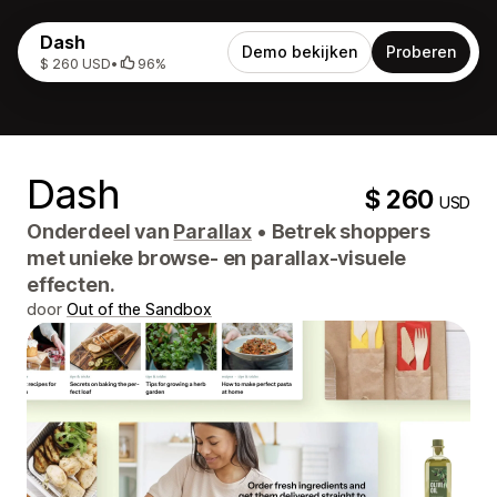
Dash
Demo bekijken
Proberen
$ 260 USD
•
96%
Dash
$ 260
USD
Onderdeel van
Parallax
•
Betrek shoppers
met unieke browse- en parallax-visuele
effecten.
door
Out of the Sandbox