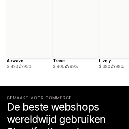
Airwave
Trove
Lively
$ 420
95%
$ 400
99%
$ 380
98%
GEMAAKT VOOR COMMERCE
De beste webshops
wereldwijd gebruiken