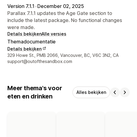
Version 7.1.1
•
December 02, 2025
Parallax 7.1.1 updates the Age Gate section to
include the latest package. No functional changes
were made.
Details bekijken
Alle versies
Themadocumentatie
Details bekijken
Contactgegevens ontwerper
329 Howe St., PMB 2066, Vancouver, BC, V6C 3N2, CA
support@outofthesandbox.com
Meer thema's voor
Alles bekijken
eten en drinken