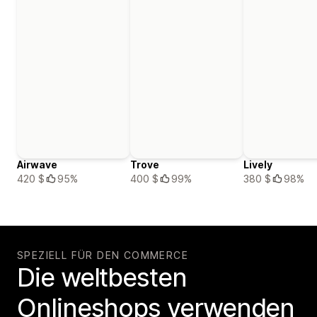
Airwave
Trove
Lively
420 $
95%
400 $
99%
380 $
98%
SPEZIELL FÜR DEN COMMERCE
Die weltbesten
Onlineshops verwenden