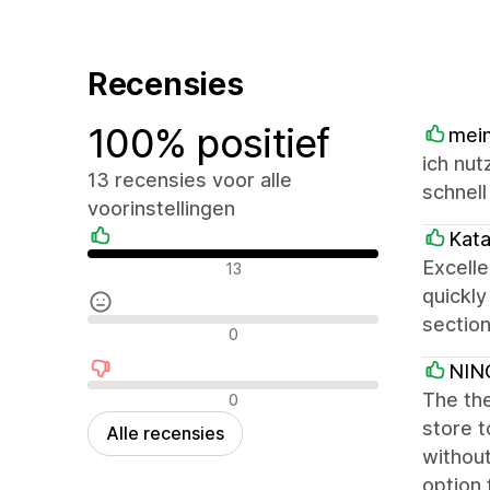
Recensies
100% positief
mein
ich nut
13 recensies voor alle
schnell
voorinstellingen
Kat
Positieve recensies
Excell
13
quickly
section
Neutrale recensies
0
NIN
Negatieve recensies
The the
0
store 
Alle recensies
without
option 