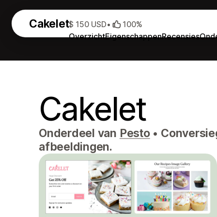
Cakelet
$ 150 USD
•
100%
Overzicht
Eigenschappen
Recensies
Onde
Cakelet
Onderdeel van
Pesto
•
Conversieg
afbeeldingen.