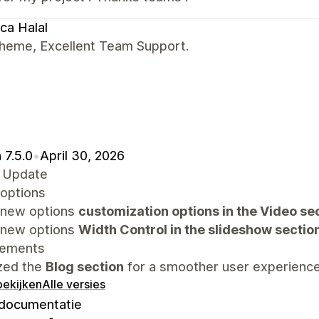
ca Halal
theme, Excellent Team Support.
 7.5.0
•
April 30, 2026
 Update
options
new options
customization options in the Video se
new options
Width Control in the slideshow sectio
vements
zed the
Blog section
for a smoother user experience
bekijken
Alle versies
documentatie