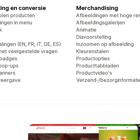
ing en conversie
Merchandising
len producten
Afbeeldingen met hoge res
ingen in menu
Afbeeldingsgalerijen
k
Animatie
Diavoorstelling
lingen (EN, FR, IT, DE, ES)
Inzoomen op afbeelding
met veelgestelde vragen
Kleurenstalen
tbadges
Productopties
pop-ups
Producttabbladen
anners
Productvideo's
weergave
Verzend-/bezorginformati