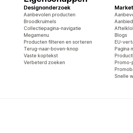
Designonderzoek
Market
Aanbevolen producten
Aanbevo
Broodkruimels
Aanbied
Collectiepagina-navigatie
Aftelklo
Megamenu
Blogs
Producten filteren en sorteren
EU-verta
Terug-naar-boven-knop
Pagina 
Vaste koptekst
Produc
Verbeterd zoeken
Promo-
Promob
Snelle 