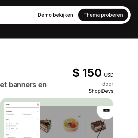
Demo bekijken
Thema proberen
$ 150
USD
met banners en
door
ShopiDevs