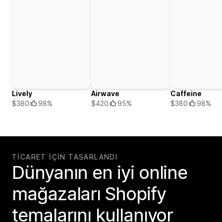
Lively
Airwave
Caffeine
$380
98%
$420
95%
$380
98%
TICARET IÇIN TASARLANDI
Dünyanın en iyi online
mağazaları Shopify
temalarını kullanıyor