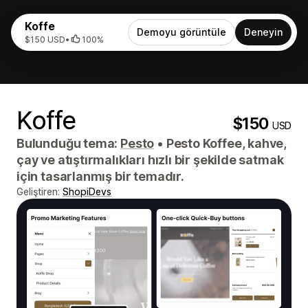
Koffe
Demoyu görüntüle
Deneyin
$150 USD
•
100%
Koffe
$150
USD
Bulunduğu tema:
Pesto
•
Pesto Koffee, kahve,
çay ve atıştırmalıkları hızlı bir şekilde satmak
için tasarlanmış bir temadır.
Geliştiren:
ShopiDevs