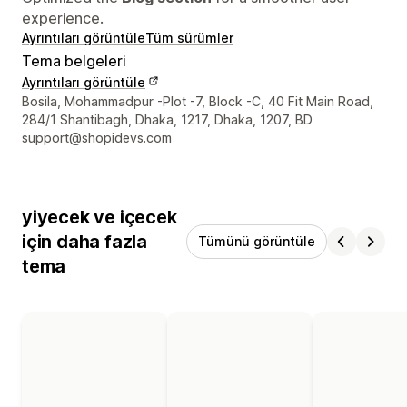
experience.
Ayrıntıları görüntüle
Tüm sürümler
Tema belgeleri
Ayrıntıları görüntüle
Tasarımcı iletişim bilgileri
Bosila, Mohammadpur -Plot -7, Block -C, 40 Fit Main Road,
284/1 Shantibagh, Dhaka, 1217, Dhaka, 1207, BD
support@shopidevs.com
yiyecek ve içecek
için daha fazla
Tümünü görüntüle
tema