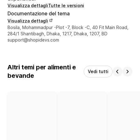
Visualizza dettagli
Tutte le versioni
Documentazione del tema
Visualizza dettagli
Recapiti del designer
Bosila, Mohammadpur -Plot -7, Block -C, 40 Fit Main Road,
284/1 Shantibagh, Dhaka, 1217, Dhaka, 1207, BD
support@shopidevs.com
Altri temi per alimenti e
Vedi tutti
bevande