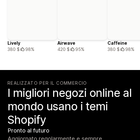
Lively
Airwave
Caffeine
380 $
98%
420 $
95%
380 $
98%
REALIZZATO PER IL COMMERCIO
I migliori negozi online al
mondo usano i temi
Shopify
Pronto al futuro
Aggiornato regolarmente e sempre