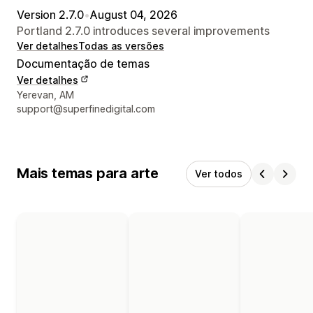
Version 2.7.0
•
August 04, 2026
Portland 2.7.0 introduces several improvements
Ver detalhes
Todas as versões
Documentação de temas
Ver detalhes
Detalhes de contacto do designer
Yerevan, AM
support@superfinedigital.com
Mais temas para arte
Ver todos