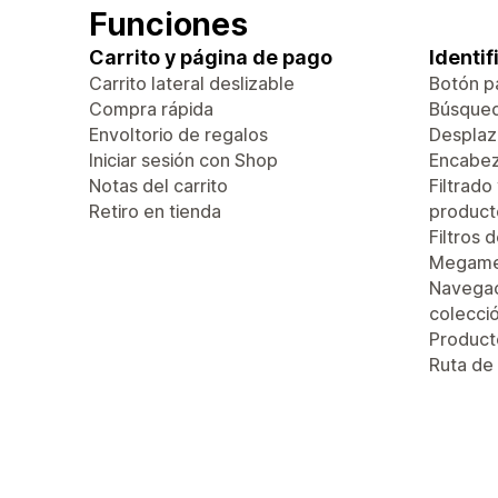
Funciones
Carrito y página de pago
Identi
Carrito lateral deslizable
Botón pa
Compra rápida
Búsque
Envoltorio de regalos
Desplaza
Iniciar sesión con Shop
Encabez
Notas del carrito
Filtrado
Retiro en tienda
product
Filtros 
Megam
Navegac
colecci
Produc
Ruta de