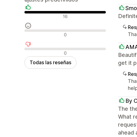
Smo
Reseñas positivas
Definit
16
Res
Reseñas neutras
Than
0
AMA
Reseñas negativas
0
Beautif
Todas las reseñas
get it 
Res
Tha
help
By C
The the
What re
request
ahead 