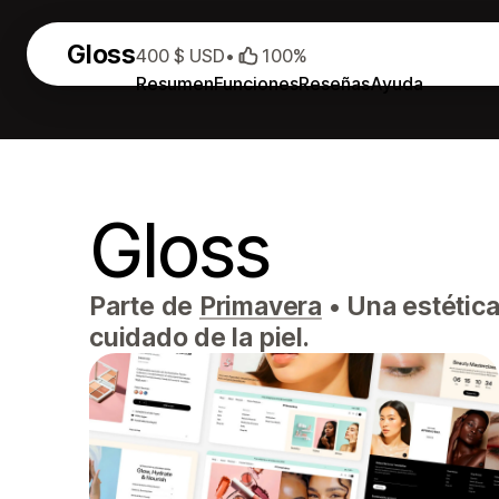
Gloss
400 $ USD
•
100%
Resumen
Funciones
Reseñas
Ayuda
Gloss
Parte de
Primavera
•
Una estética 
cuidado de la piel.