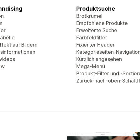
ndising
Produktsuche
on
Brotkrümel
m
Empfohlene Produkte
der
Erweiterte Suche
abelle
Farbfeldfilter
fekt auf Bildern
Fixierter Header
sinformationen
Kategorieseiten-Navigatio
videos
Kürzlich angesehen
ow
Mega-Menü
Produkt-Filter und -Sortie
Zurück-nach-oben-Schaltf