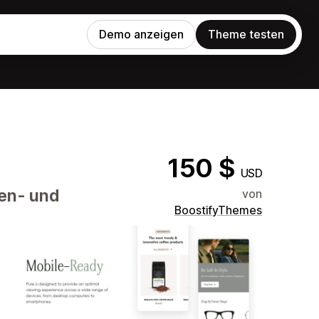
Demo anzeigen
Theme testen
150 $
USD
ren- und
von
BoostifyThemes