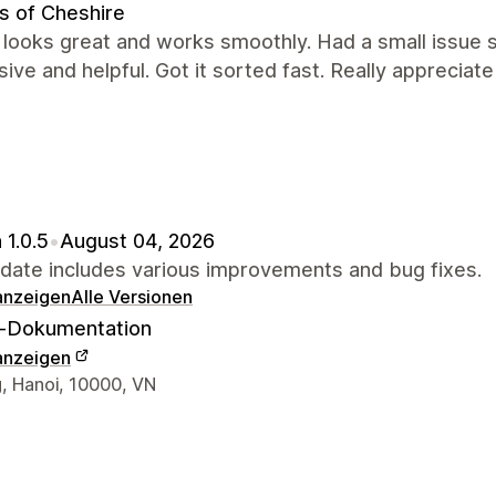
s of Cheshire
looks great and works smoothly. Had a small issue s
ive and helpful. Got it sorted fast. Really appreciate
 1.0.5
•
August 04, 2026
pdate includes various improvements and bug fixes.
 anzeigen
Alle Versionen
-Dokumentation
 anzeigen
r-Kontaktdaten
, Hanoi, 10000, VN