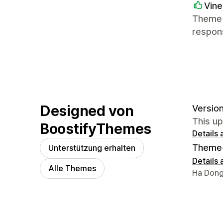
Vine
Theme 
respons
Designed von
Version
This u
BoostifyThemes
Details
Theme
Unterstützung erhalten
Details
Alle Themes
Designe
Ha Dong