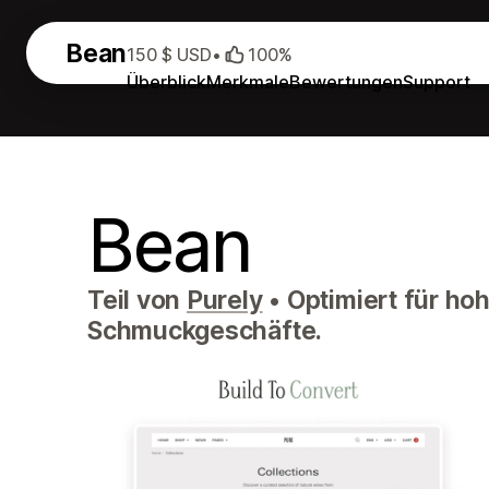
Bean
150 $ USD
•
100%
Überblick
Merkmale
Bewertungen
Support
Bean
Teil von
Purely
•
Optimiert für ho
Schmuckgeschäfte.