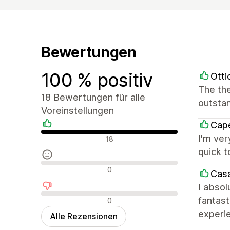
Bewertungen
100 % positiv
Ott
The the
18 Bewertungen für alle
outstan
Voreinstellungen
Ca
Positive Bewertungen
I'm ver
18
quick t
Neutrale Bewertungen
0
Casa
I absol
Negative Bewertungen
fantast
0
experie
Alle Rezensionen