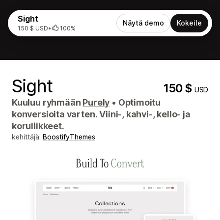
Sight
Näytä demo
Kokeile
150 $ USD
•
100%
Sight
150 $
USD
Kuuluu ryhmään
Purely
•
Optimoitu
konversioita varten. Viini-, kahvi-, kello- ja
koruliikkeet.
kehittäjä:
BoostifyThemes