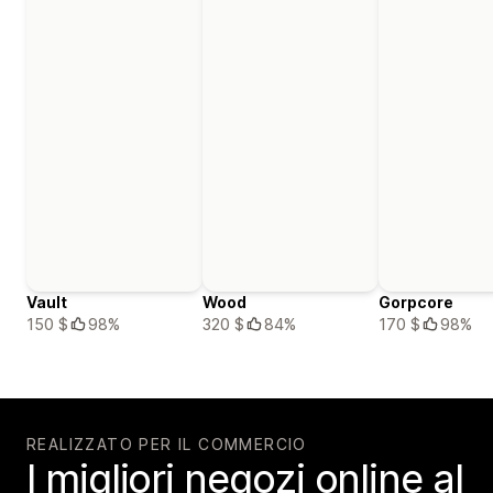
Vault
Wood
Gorpcore
150 $
98%
320 $
84%
170 $
98%
REALIZZATO PER IL COMMERCIO
I migliori negozi online al