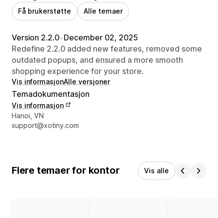
Få brukerstøtte
Alle temaer
Version 2.2.0
•
December 02, 2025
Redefine 2.2.0 added new features, removed some
outdated popups, and ensured a more smooth
shopping experience for your store.
Vis informasjon
Alle versjoner
Temadokumentasjon
Vis informasjon
Designerens kontaktinfo
Hanoi, VN
support@xotiny.com
Flere temaer for kontor
Vis alle