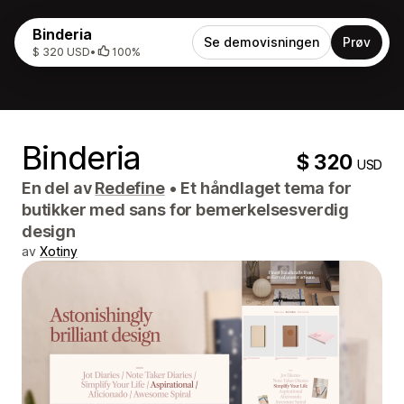
Binderia
Se demovisningen
Prøv
$ 320 USD
•
100%
Binderia
$ 320
USD
En del av
Redefine
•
Et håndlaget tema for
butikker med sans for bemerkelsesverdig
design
av
Xotiny