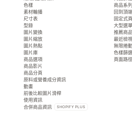
色樣
商品系
素材輪播
回到頂
尺寸表
固定式
型錄
大型選
圖片變換
推薦商
圖片縮放
最近檢
圖片熱點
無限捲
圖片庫
色樣篩
商品選項
頁面路
商品影片
商品分頁
原料或營養成分資訊
動畫
前後比較圖片滑桿
使用資訊
合併商品資訊
SHOPIFY PLUS