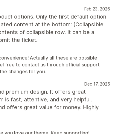
Feb 23, 2026
duct options. Only the first default option
eated content at the bottom: (Collapsible
ontents of collapsible row. It can be a
mit the ticket.
convenience! Actually all these are possible
l free to contact us through official support
the changes for you.
Dec 17, 2025
nd premium design. It offers great
is fast, attentive, and very helpful.
and offers great value for money. Highly
me you love our theme. Keep supporting!