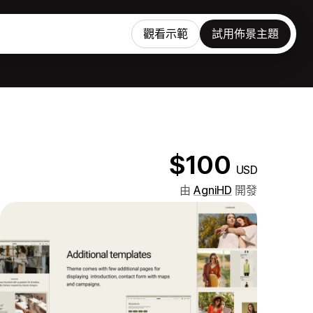
觀看示範
試用佈景主題
$100
USD
由
AgniHD
開發