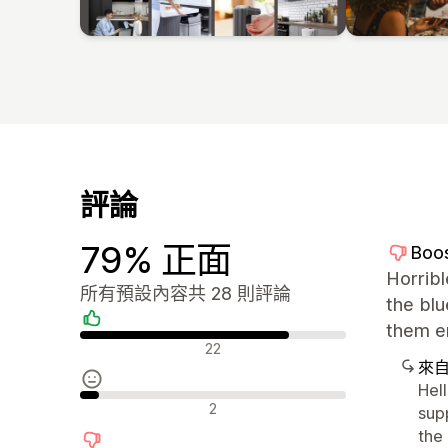
評論
79% 正面
Boo
Horrib
所有預設內容共 28 則評論
the bl
them er
正面評論
22
來
Hel
中立評論
2
sup
the 