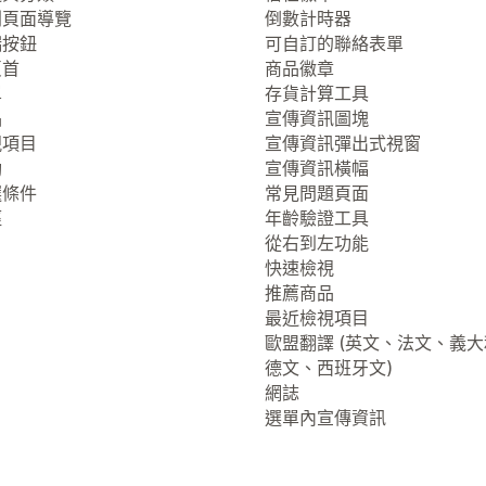
列頁面導覽
倒數計時器
端按鈕
可自訂的聯絡表單
頁首
商品徽章
單
存貨計算工具
品
宣傳資訊圖塊
視項目
宣傳資訊彈出式視窗
動
宣傳資訊橫幅
選條件
常見問題頁面
徑
年齡驗證工具
從右到左功能
快速檢視
推薦商品
最近檢視項目
歐盟翻譯 (英文、法文、義
德文、西班牙文)
網誌
選單內宣傳資訊