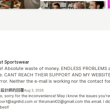
st Sportswear
le! Absolute waste of money. ENDLESS PROBLEMS an
ue. CANT REACH THEIR SUPPORT AND MY WEBSITE IS p
ror. Neither the e-mail is working nor the contact 
自設計師的回覆
Aug 3, 2026
lo, sorry for the inconvenience! May i know the issues you'r
port@agnihd.com or thirumani02@gmail.com this email. I did
best!