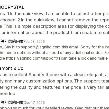
OCRYSTAL
s: 1.In the quickview, I am unable to select other pro
chosen. 2.In the quickview, I cannot remove the rep
le This is simple description area for displaying the c
 or information about the product.)I am unable to sub
自設計師的回覆
Feb 23, 2026
o, Say hi to support@agnihd.com this email. Sorry for the in
in theme options without a need of any additional codes. Fee
dle https://agnihd.com/support/ i can take a look and make 
emont & Co
s an excellent Shopify theme with a clean, elegant, a
lity and many customization options. The support team 
ring the quality and features, the price is very fair 
mended.
自設計師的回覆
Dec 17, 2025
nk you so much for your detailed review. Glad that our the