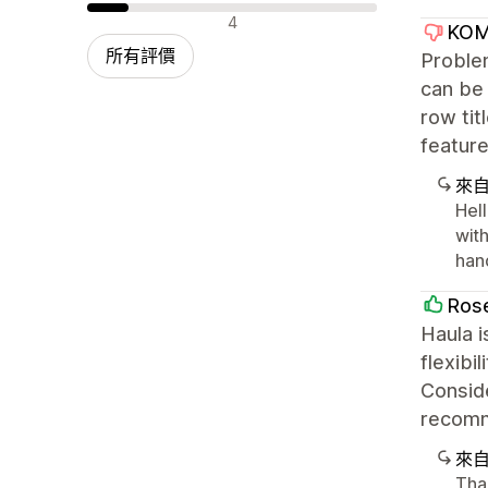
負面評論
4
KOM
所有評價
Problem
can be 
row tit
feature
來
Hell
with
han
Ros
Haula i
flexibi
Conside
recom
來
Tha