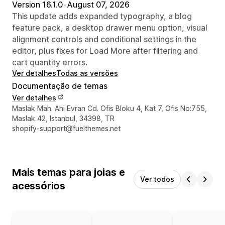
Version 16.1.0
•
August 07, 2026
This update adds expanded typography, a blog
feature pack, a desktop drawer menu option, visual
alignment controls and conditional settings in the
editor, plus fixes for Load More after filtering and
cart quantity errors.
Ver detalhes
Todas as versões
Documentação de temas
Ver detalhes
Detalhes de contacto do designer
Maslak Mah. Ahi Evran Cd. Ofis Bloku 4, Kat 7, Ofis No:755,
Maslak 42, Istanbul, 34398, TR
shopify-support@fuelthemes.net
Mais temas para joias e
Ver todos
acessórios