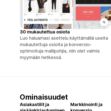
30 mukautettua osiota
Luo haluamasi asettelu käyttämällä useita
mukautettuja osioita ja konversio-
optimoituja mallipohjia, niin olet valmis
myymään hetkessä.
Ominaisuudet
Asiakastilit ja
Markkinointi ja
sisäänkirjautuminen
konversio