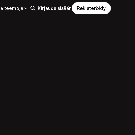
aa teemoja
Kirjaudu sisään
Rekisteröidy