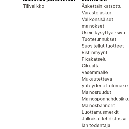
Tilivalikko
Äskettäin katsottu
Varastolaskuri
Valikonsisäiset
mainokset
Usein kysyttyä -sivu
Tuotetunnukset
Suositellut tuotteet
Ristiinmyynti
Pikakatselu
Oikealta
vasemmalle
Mukautettava
yhteydenottolomake
Mainosruudut
Mainosponnahdusikk
Mainosbannerit
Luottamusmerkit
Julkaisut lehdistössä
Iän todentaja