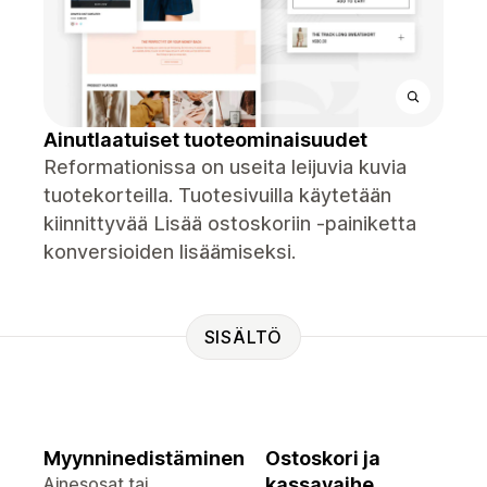
Ainutlaatuiset tuoteominaisuudet
Reformationissa on useita leijuvia kuvia
tuotekorteilla. Tuotesivuilla käytetään
kiinnittyvää Lisää ostoskoriin -painiketta
konversioiden lisäämiseksi.
SISÄLTÖ
Myynninedistäminen
Ostoskori ja
Ainesosat tai
kassavaihe