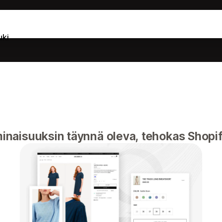
uki
naisuuksin täynnä oleva, tehokas Shopi