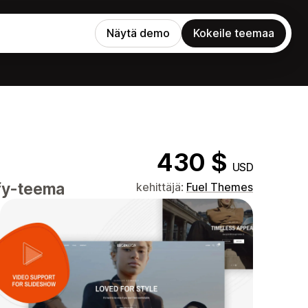
Näytä demo
Kokeile teemaa
430 $
USD
fy-teema
kehittäjä:
Fuel Themes