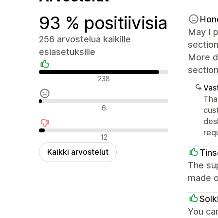
93 % positiivisia
Hon
May I p
256 arvostelua kaikille
section
esiasetuksille
More de
section
Positiiviset arvostelut
238
Vast
Tha
Neutraalit arvostelut
6
cus
des
req
Negatiiviset arvostelut
12
Kaikki arvostelut
Tins
The sup
made o
Solk
You ca