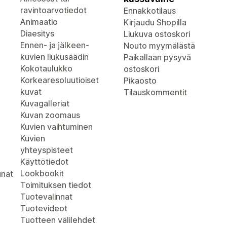
ravintoarvotiedot
Ennakkotilaus
Animaatio
Kirjaudu Shopilla
Diaesitys
Liukuva ostoskori
Ennen- ja jälkeen-
Nouto myymälästä
kuvien liukusäädin
Paikallaan pysyvä
Kokotaulukko
ostoskori
Korkearesoluutioiset
Pikaosto
kuvat
Tilauskommentit
Kuvagalleriat
Kuvan zoomaus
Kuvien vaihtuminen
Kuvien
yhteyspisteet
Käyttötiedot
Lookbookit
unat
Toimituksen tiedot
Tuotevalinnat
Tuotevideot
Tuotteen välilehdet