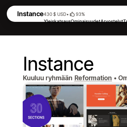
Instance
430 $ USD
•
93%
Yleiskatsaus
Ominaisuudet
Arvostelut
T
Instance
Kuuluu ryhmään
Reformation
•
Omi