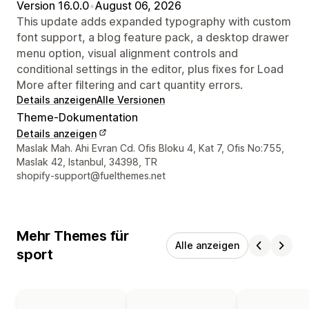
Version 16.0.0
•
August 06, 2026
This update adds expanded typography with custom
font support, a blog feature pack, a desktop drawer
menu option, visual alignment controls and
conditional settings in the editor, plus fixes for Load
More after filtering and cart quantity errors.
Details anzeigen
Alle Versionen
Theme-Dokumentation
Details anzeigen
Designer-Kontaktdaten
Maslak Mah. Ahi Evran Cd. Ofis Bloku 4, Kat 7, Ofis No:755,
Maslak 42, Istanbul, 34398, TR
shopify-support@fuelthemes.net
Mehr Themes für
Alle anzeigen
sport