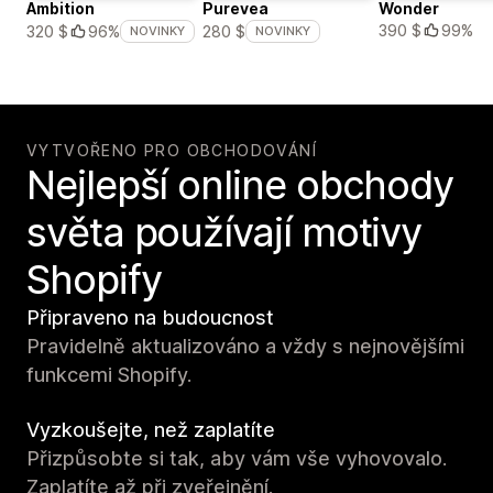
Ambition
Purevea
Wonder
390 $
99%
320 $
96%
280 $
NOVINKY
NOVINKY
VYTVOŘENO PRO OBCHODOVÁNÍ
Nejlepší online obchody
světa používají motivy
Shopify
Připraveno na budoucnost
Pravidelně aktualizováno a vždy s nejnovějšími
funkcemi Shopify.
Vyzkoušejte, než zaplatíte
Přizpůsobte si tak, aby vám vše vyhovovalo.
Zaplatíte až při zveřejnění.