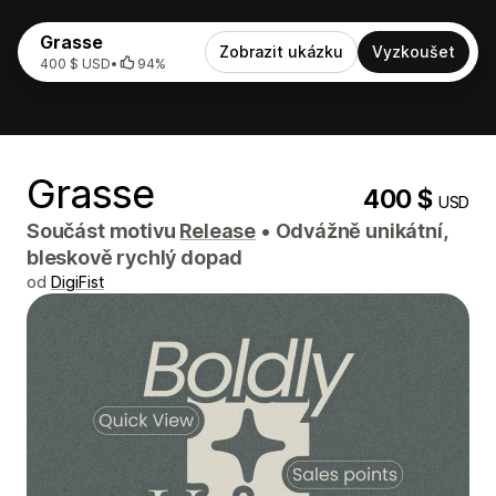
Grasse
Zobrazit ukázku
Vyzkoušet
400 $ USD
•
94%
Grasse
400 $
USD
Součást motivu
Release
•
Odvážně unikátní,
bleskově rychlý dopad
od
DigiFist