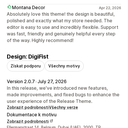
Montana Decor
Apr 22, 2026
Absolutely love this theme! the design is beautiful,
polished and exactly what my store needed. The
editor is easy to use and incredibly flexible. Support
was fast, friendly and genuinely helpful every step
of the way. Highly recommend!
Design: DigiFist
Získat podporu
Všechny motivy
Version 2.0.7
•
July 27, 2026
In this release, we've introduced new features,
made improvements, and fixed bugs to enhance the
user experience of the Release Theme.
Zobrazit podrobnosti
Všechny verze
Dokumentace k motivu
Zobrazit podrobnosti
Kontaktní údaje designéra
Ellermanstraat 14, Belgium, Dubai (UAE), 2000, TR