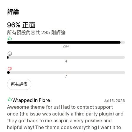
評論
96% 正面
所有預設內容共 295 則評論
正面評論
284
中立評論
4
負面評論
7
所有評價
Wrapped In Fibre
Jul 15, 2026
Awesome theme for us! Had to contact support
once (the issue was actually a third party plugin) and
they got back to me asap in a very positive and
helpful way! The theme does everything I want it to