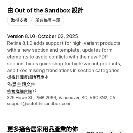
由 Out of the Sandbox 設計
取得支援
所有佈景主題
Version 8.1.0
•
October 02, 2025
Retina 8.1.0 adds support for high-variant products
with a new section and template, updates form
elements to avoid conflicts with the new PDP
section, hides quick shop for high-variant products,
and fixes missing translations in section categories.
檢視詳細資訊
所有版本
佈景主題文件
檢視詳細資訊
設計者聯絡詳細資訊
329 Howe St., PMB 2066, Vancouver, BC, V6C 3N2, CA
support@outofthesandbox.com
更多適合居家用品產業的佈