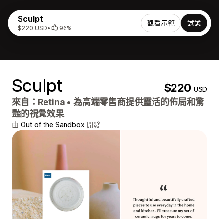
Sculpt
觀看示範
試試
$220 USD
•
96%
Sculpt
$220
USD
來自：
Retina
•
為高端零售商提供靈活的佈局和驚
豔的視覺效果
由
Out of the Sandbox
開發