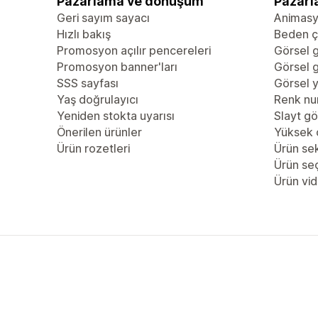
Pazarlama ve dönüşüm
Pazarl
Geri sayım sayacı
Animas
Hızlı bakış
Beden çi
Promosyon açılır pencereleri
Görsel g
Promosyon banner'ları
Görsel g
SSS sayfası
Görsel y
Yaş doğrulayıcı
Renk nu
Yeniden stokta uyarısı
Slayt gö
Önerilen ürünler
Yüksek 
Ürün rozetleri
Ürün se
Ürün se
Ürün vid