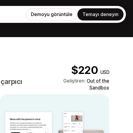
Demoyu görüntüle
Temayı deneyin
$220
USD
çarpıcı
Geliştiren:
Out of the
Sandbox