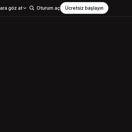
ara göz at
Oturum aç
Ücretsiz başlayın