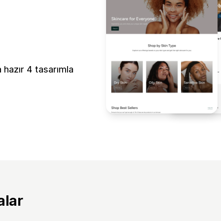
a hazır 4 tasarımla
alar