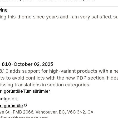
vine
ing this theme since years and i am very satisfied. s
 8.1.0
•
October 02, 2025
8.1.0 adds support for high-variant products with a
s to avoid conflicts with the new PDP section, hides
issing translations in section categories.
arı görüntüle
Tüm sürümler
elgeleri
arı görüntüle
iletişim bilgileri
e St., PMB 2066, Vancouver, BC, V6C 3N2, CA
t@outofthesandbox.com