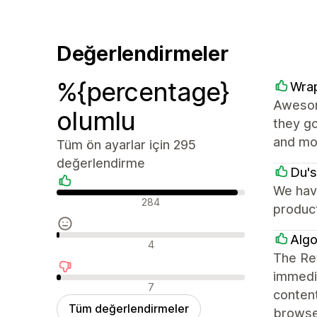
Değerlendirmeler
%{percentage}
Wrap
Awesome
olumlu
they go
and mor
Tüm ön ayarlar için 295
değerlendirme
Du's
We have
Olumlu değerlendirmeler
284
produc
Algo
Nötr değerlendirmeler
4
The Ret
immedia
Olumsuz değerlendirmeler
7
content
Tüm değerlendirmeler
browse