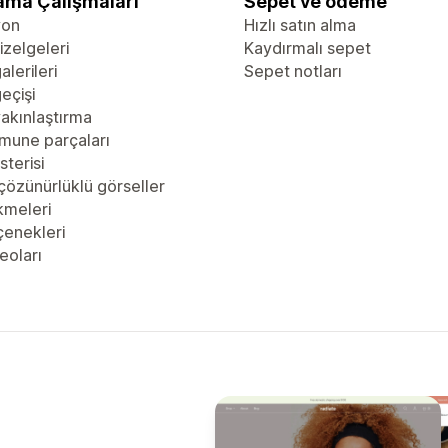
ama Çalışmaları
Sepet ve ödeme
yon
Hızlı satın alma
zelgeleri
Kaydırmalı sepet
alerileri
Sepet notları
eçişi
akınlaştırma
mune parçaları
sterisi
çözünürlüklü görseller
kmeleri
çenekleri
eoları