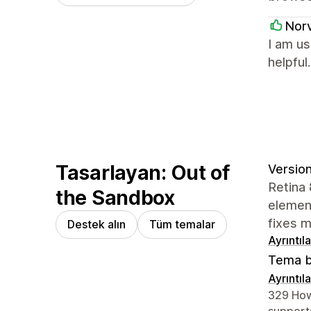
Nor
I am us
helpful.
Tasarlayan: Out of
Version
Retina 
the Sandbox
element
fixes m
Destek alın
Tüm temalar
Ayrıntıl
Tema b
Ayrıntıl
Tasarımcı 
329 How
suppor