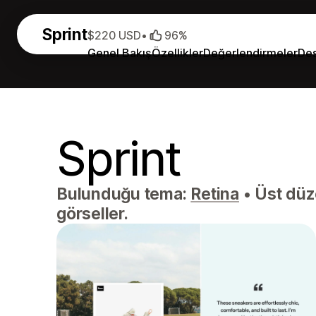
Sprint
$220 USD
•
96%
Genel Bakış
Özellikler
Değerlendirmeler
De
Sprint
Bulunduğu tema:
Retina
•
Üst düze
görseller.