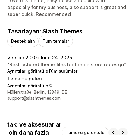
Love this theme, easy to use and build with
especially for my business, also support is great and
super quick. Recommended
Tasarlayan: Slash Themes
Destek alın
Tüm temalar
Version 2.0.0
•
June 24, 2025
"Restructured theme files for theme store redesign"
Ayrıntıları görüntüle
Tüm sürümler
Tema belgeleri
Ayrıntıları görüntüle
Tasarımcı iletişim bilgileri
Müllerstraße, Berlin, 13349, DE
support@slashthemes.com
takı ve aksesuarlar
için daha fazla
Tümünü görüntüle