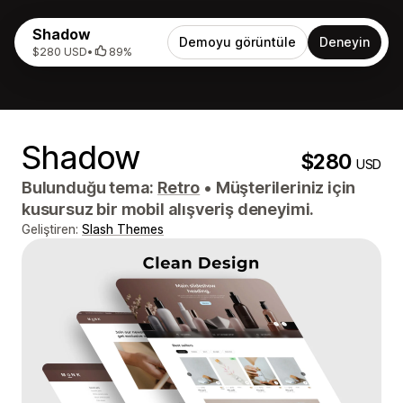
Shadow
Demoyu görüntüle
Deneyin
$280 USD
•
89%
Shadow
$280
USD
Bulunduğu tema:
Retro
•
Müşterileriniz için
kusursuz bir mobil alışveriş deneyimi.
Geliştiren:
Slash Themes