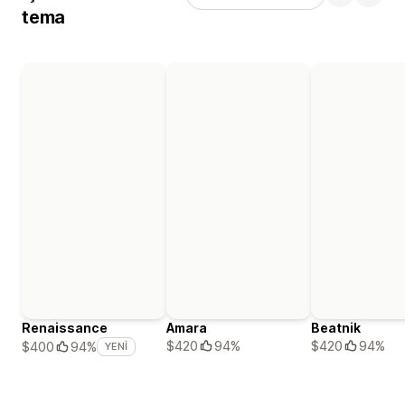
tema
Renaissance
Amara
Beatnik
$420
94%
$420
94%
$400
94%
YENI