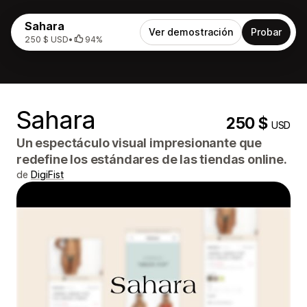
Sahara
Ver demostración
Probar
250 $ USD
•
94%
Sahara
250 $
USD
Un espectáculo visual impresionante que
redefine los estándares de las tiendas online.
de
DigiFist