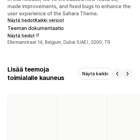
made improvements, and fixed bugs to enhance the
user experience of the Sahara Theme.
Näytä tiedot
Kaikki versiot
Teeman dokumentaatio
Näytä tiedot
Suunnittelijan yhteystiedot
Ellermanstraat 14, Belgium, Dubai (UAE), 2000, TR
Lisää teemoja
Näytä kaikki
toimialalle kauneus