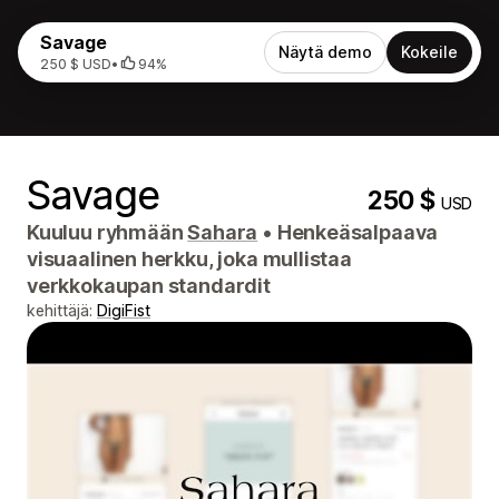
Savage
Näytä demo
Kokeile
250 $ USD
•
94%
Savage
250 $
USD
Kuuluu ryhmään
Sahara
•
Henkeäsalpaava
visuaalinen herkku, joka mullistaa
verkkokaupan standardit
kehittäjä:
DigiFist