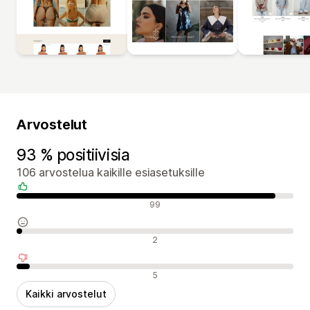
Arvostelut
93 % positiivisia
106 arvostelua kaikille esiasetuksille
Positiiviset arvostelut
99
Neutraalit arvostelut
2
Negatiiviset arvostelut
5
Kaikki arvostelut