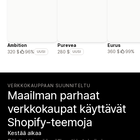
Ambition
Purevea
Eurus
360 $
99%
320 $
96%
280 $
UUSI
UUSI
VERKKOKAUPPAAN SUUNNITELTU
Maailman parhaat
verkko­kaupat käyttävät
Shopify-teemoja
Kestää aikaa